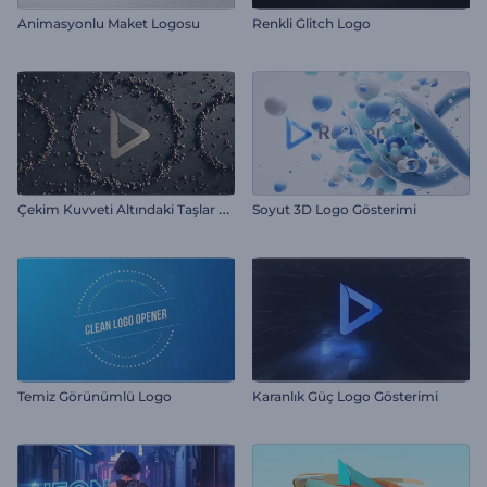
Animasyonlu Maket Logosu
Renkli Glitch Logo
Ç
ekim Kuvveti Altındaki Taşlar Giriş Videosu
Soyut 3D Logo Gösterimi
Temiz Görünümlü Logo
Karanlık Güç Logo Gösterimi