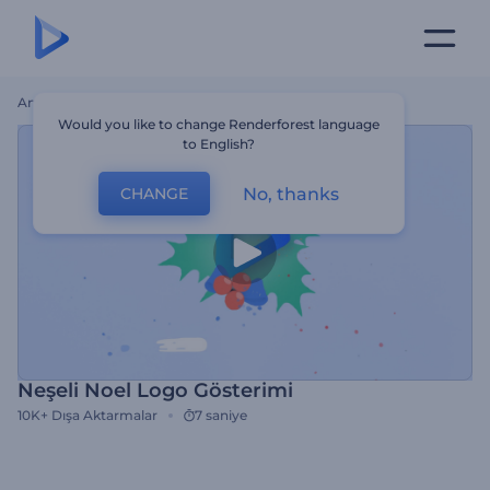
Ana Sayfa
Şablonlar
Neşeli Noel Logo Gösterimi
Would you like to change Renderforest language
to English?
No, thanks
CHANGE
Neşeli Noel Logo Gösterimi
10K+
Dışa Aktarmalar
7 saniye