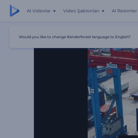
AI Videolar
Video Şablonları
AI Resimler
Ana Sayfa
Şablonlar
Bilgilendirici Sosyal Medya Video P
Would you like to change Renderforest language to English?