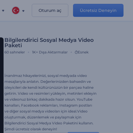
Oturum aç
Ücretsiz Deneyin
Bilgilendirici Sosyal Medya Video
Paketi
60
sahneler
1K+
Dışa Aktarmalar
Esnek
İnanılmaz hikayelerinizi, sosyal medyada video
mesajlarıyla anlatın. Değerlerinizden bahsedin ve
izleyicileri de kendi kültürünüzün bir parçası haline
getirin. Video ve resimleri yükleyin, metinleri ekleyin
ve videonuz birkaç dakikada hazır olsun. YouTube
kanalları, Facebook reklamları, Instagram postları
ve diğer sosyal medya videoları için ideal.Video
oluşturmak, düzenlemek ve paylaşmak için
Bilgilendirici Sosyal Medya Video Paketini kullanın.
Şimdi ücretsiz olarak deneyin!