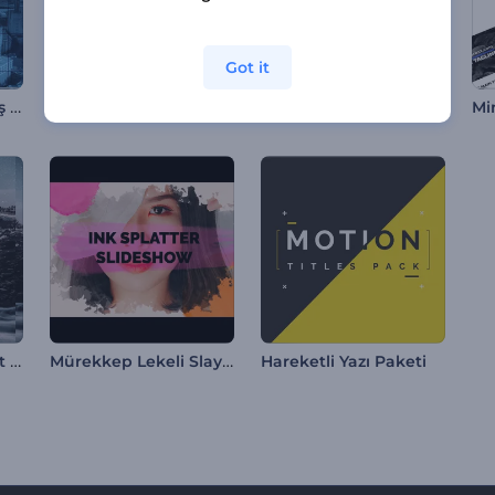
Got it
Modern Etkinlik Giriş Videosu
Dinamik Kurumsal Sunumlar
Çiçekli Fotoğraf Galerisi
Parçalı Geçişler Slayt Gösterisi
Mürekkep Lekeli Slayt Gösterisi
Hareketli Yazı Paketi