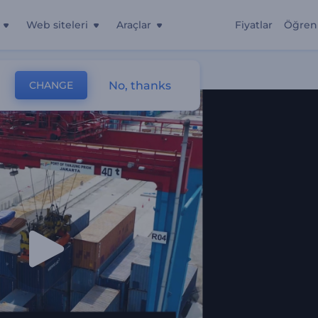
Web siteleri
Araçlar
Fiyatlar
Öğren
aketi
No, thanks
CHANGE