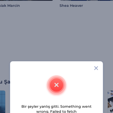
iak Marcin
Shea Heaver
 Şablonları
Bir şeyler yanlış gitti. Something went
wrong. Failed to fetch