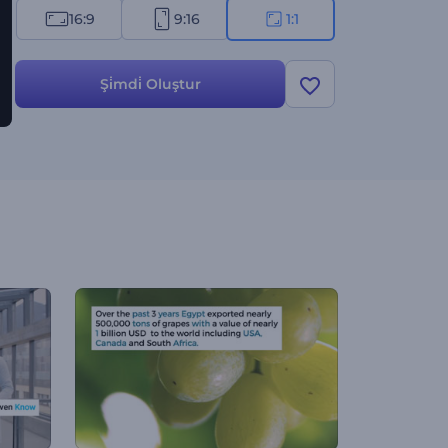
16:9
9:16
1:1
Şi̇mdi̇ Oluştur