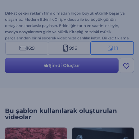
Dikkat çeken reklam filmi olmadan hiçbir büyük etkinlik başarıya
ulaşamaz. Modern Etkinlik Giriş Videosu ile bu büyük günün
detaylarını herkesle paylaşın. Etkinliğin tarih ve saatini ekleyin,
medya dosyalarınızı girin ve Müzik Kitaplığımızdaki müzik
parçalarından birini seçerek videonuza canlılık katın. Birkaç tıklama
ile profesyonel bir video oluşturun ve hedef kitlenizle paylaşın.
16:9
9:16
1:1
Etkinlik tanıtımları, konferans duyuruları, iş etkinliği tanıtım filmleri
ve sunum girişleri birçok proje için muhteşem bir seçenek. Hemen
şimdi deneyin.
Şi̇mdi̇ Oluştur
Bu şablon kullanılarak oluşturulan
videolar