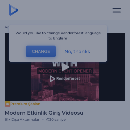
Ana Sayfa
Şablonlar
Modern Etkinlik Giriş Videosu
Would you like to change Renderforest language
to English?
No, thanks
CHANGE
Premium Şablon
Modern Etkinlik Giriş Videosu
1K+
Dışa Aktarmalar
30 saniye