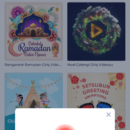
R
engarenk Ramazan Giriş Videosu
Noel Çelengi Giriş Videosu