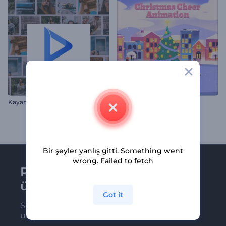
Kayan Fotoğraf Kareleri İntrosu
Neşeli Noel Animasyonları
Bir şeyler yanlış gitti. Something went
wrong. Failed to fetch
Renderforest bültenine
üye olun
Got it
Son haber ve tekliflerimiz ilk olarak size
ulaşsın