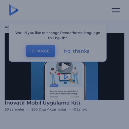
Ana Sayfa
Şablonlar
İnovatif Mobil Uygulama Kiti
Would you like to change Renderforest language
to English?
No, thanks
CHANGE
İnovatif Mobil Uygulama Kiti
60
sahneler
260
Dışa Aktarmalar
Esnek