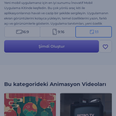
Yeni mobil uygulamanız için en iyi sunumu İnovatif Mobil
Uygulama Kitinde keşfedin. Bu çok yönlü araç kiti ile
aplikasyonlarınızı havalı ve cazip bir şekilde sergileyin. Uygulamanın
ekran görüntülerini kolayca yükleyin, temel özelliklerini yazın, farklı
açı ve görünümlerle gösterin. Uygulama tanıtımları, yeni özellik
açıklamaları, lansman duyuruları gibi birçok proje için ideal. Hemen
16:9
9:16
1:1
şimdi deneyin!
Şi̇mdi̇ Oluştur
Bu kategorideki
Animasyon Videoları