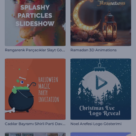
R
engarenk Parçacıklar Slayt Gösterisi
Ramadan 3D Animations
C
adılar Bayramı Sihirli Parti Davetiyesi
Noel Arefesi Logo Gösterimi