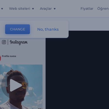
Web siteleri
Araçlar
Fiyatlar
Öğren
No, thanks
CHANGE