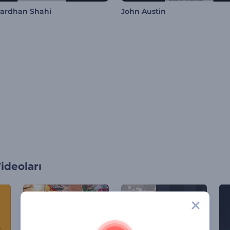
ardhan Shahi
John Austin
ideoları