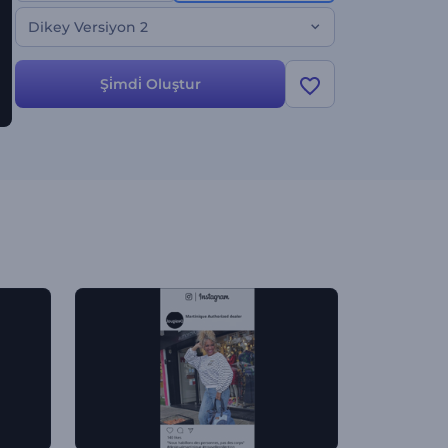
Dikey Versiyon 2
Şi̇mdi̇ Oluştur