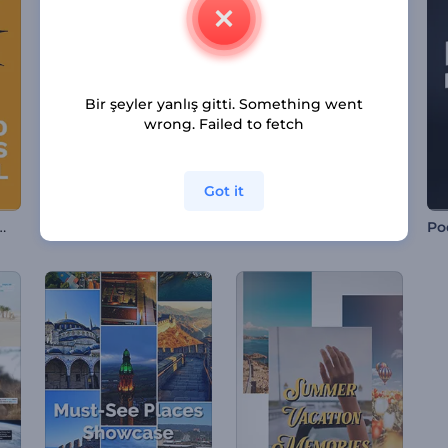
Bir şeyler yanlış gitti. Something went
wrong. Failed to fetch
Got it
ve İndirimler Reel
Modern Emlak Turu Reel
Gezi Anıları Flashback
Po