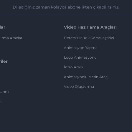
Dilediğiniz zaman kolayca abonelikten çıkabilirsiniz.
lar
Video Hazırlama Araçları
ırma Araçları
Ücretsiz Müzik Görselleştirici
Animasyon Yapma
Logo Animasyonu
iler
İntro Aracı
Animasyonlu Metin Aracı
Video Oluşturma
sarım
i