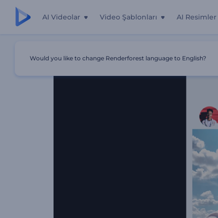
AI Videolar
Video Şablonları
AI Resimler
Ana Sayfa
Şablonlar
İnstagram Profili Tanıtımı
Would you like to change Renderforest language to English?