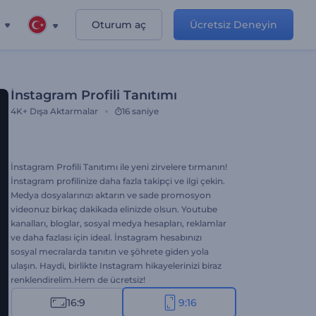
Oturum aç
Ücretsiz Deneyin
İnstagram Profili Tanıtımı
4K+
Dışa Aktarmalar
16 saniye
İnstagram Profili Tanıtımı ile yeni zirvelere tırmanın!
İnstagram profilinize daha fazla takipçi ve ilgi çekin.
Medya dosyalarınızı aktarın ve sade promosyon
videonuz birkaç dakikada elinizde olsun. Youtube
kanalları, bloglar, sosyal medya hesapları, reklamlar
ve daha fazlası için ideal. İnstagram hesabınızı
sosyal mecralarda tanıtın ve şöhrete giden yola
ulaşın. Haydi, birlikte Instagram hikayelerinizi biraz
renklendirelim.Hem de ücretsiz!
16:9
9:16