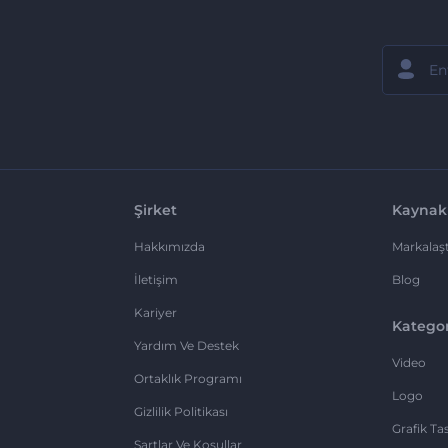
Şirket
Kaynak
Hakkımızda
Markalaşt
İletişim
Blog
Kariyer
Kategor
Yardım Ve Destek
Video
Ortaklık Programı
Logo
Gizlilik Politikası
Grafik Ta
Şartlar Ve Koşullar