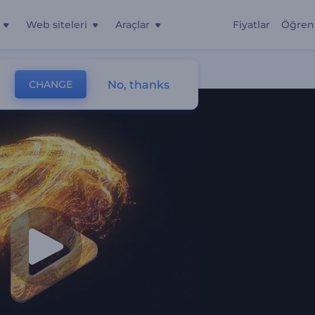
Web siteleri
Araçlar
Fiyatlar
Öğren
No, thanks
CHANGE