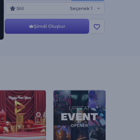
Stil
Seçenek 1
Şi̇mdi̇ Oluştur