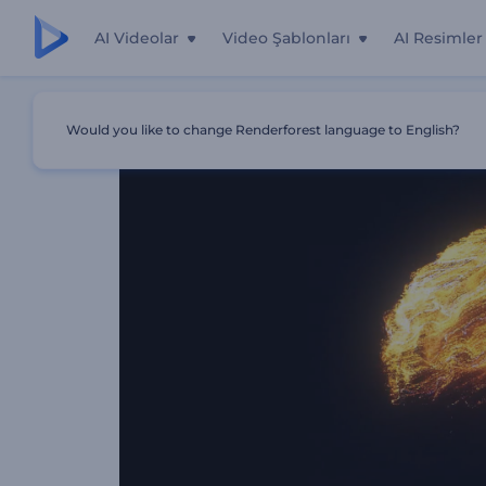
AI Videolar
Video Şablonları
AI Resimler
Ana Sayfa
Şablonlar
Dönen Parlak Parçacıklar İntro
Would you like to change Renderforest language to English?