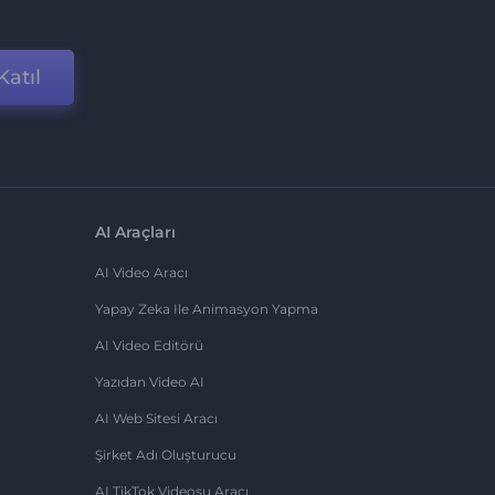
Katıl
AI Araçları
AI Video Aracı
Yapay Zeka Ile Animasyon Yapma
AI Video Editörü
Yazıdan Video AI
AI Web Sitesi Aracı
Şirket Adı Oluşturucu
AI TikTok Videosu Aracı