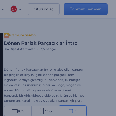
Oturum aç
Ücretsiz Deneyin
Premium Şablon
Dönen Parlak Parçacıklar İntro
914
Dışa Aktarmalar
7 saniye
Dönen Parlak Parçacıklar İntro ile izleyicileri çarpıcı
bir giriş ile etkileyin. Işıltılı dönen parçacıkların
logonuzu ortaya çıkardığı bu şablonda, ilk bakışta
akılda kalıcı bir izlenim için harika. Logo, slogan ve
en sevdiğiniz müzik parçasıyla özelleştirerek
benzersiz bir giriş videosu elde edin. Ürün ve hizmet
tanıtımları, kanal intro ve outroları, sunum girişleri,
TV reklamları vs. için biçilmiş kaftan. Hemen
16:9
9:16
1:1
oluşturun ve markanızı parlatın!