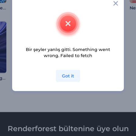
Kıpır Kıpır Tic-Tac-Toe İntro
Sinematik Araba İntro
Yılbaşı Tebrik Kartı
Ne
Bir şeyler yanlış gitti. Something went
wrong. Failed to fetch
Got it
Yumuşak Kumaş Logo Gösterimi
Parlak Dağılma Logo Gösterimi
Sanat Müzesi Logo Gösterimi
Renderforest bültenine üye olun