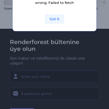
wrong. Failed to fetch
Süperstar Reklamı
Sade Minimal Tanıtım Paketi
Got it
Renderforest bültenine
üye olun
Son haber ve tekliflerimiz ilk olarak size
ulaşsın