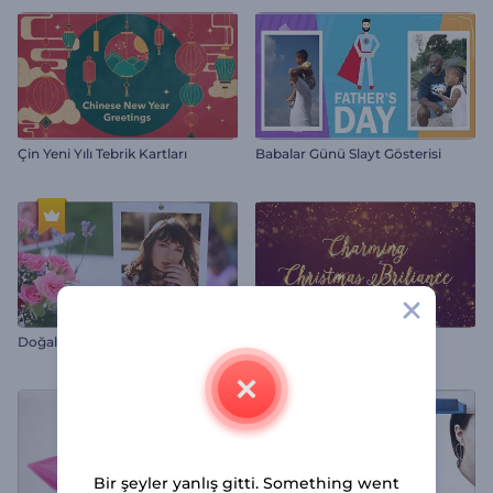
Çin Yeni Yılı Tebrik Kartları
Babalar Günü Slayt Gösterisi
Doğal Güzellik Slayt Gösterisi
Çekici Noel İhtişamı
Bir şeyler yanlış gitti. Something went