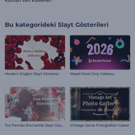
Kumari van Klaveren
Bu kategorideki
Slayt Gösterileri
Modern Düğün Slayt Gösterisi
Neşeli Noel Giriş Videosu
T
oz Pembe Romantik Slayt Gösterisi
Vintage Sanat Fotoğrafları Galesi