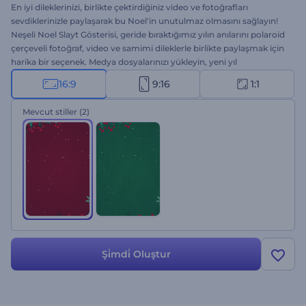
En iyi dileklerinizi, birlikte çektirdiğiniz video ve fotoğrafları
sevdiklerinizle paylaşarak bu Noel'in unutulmaz olmasını sağlayın!
Neşeli Noel Slayt Gösterisi, geride bıraktığımız yılın anılarını polaroid
çerçeveli fotoğraf, video ve samimi dileklerle birlikte paylaşmak için
harika bir seçenek. Medya dosyalarınızı yükleyin, yeni yıl
mesajlarınızı girin, gerekirse logo dosyanızı ekleyin ve
16:9
9:16
1:1
kişiselleştirilmiş Noel slayt gösterinizi dakikalar içinde elde edin. Son
bir yılın anılarını en yaratıcı şekilde hatırlatmak için hemen harekete
Mevcut stiller
(2)
geçin. Şimdi deneyin!
Şi̇mdi̇ Oluştur