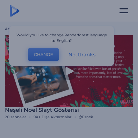
Ana Sayfa
Şablonlar
Neşeli Noel Slayt Gösterisi
Would you like to change Renderforest language
to English?
No, thanks
CHANGE
Neşeli Noel Slayt Gösterisi
20
sahneler
9K+
Dışa Aktarmalar
Esnek