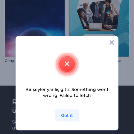
Gerçekçi Evren İntro
Dinamik Kurumsal Sunumlar
Bir şeyler yanlış gitti. Something went
wrong. Failed to fetch
Renderforest bültenine
üye olun
Got it
Son haber ve tekliflerimiz ilk olarak size
ulaşsın