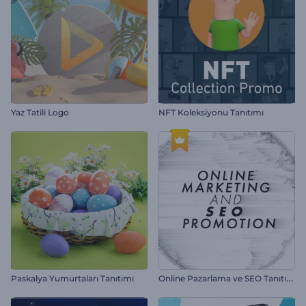
Yaz Tatili Logo
NFT Koleksiyonu Tanıtımı
O
nline Pazarlama ve SEO Tanıtımı
Paskalya Yumurtaları Tanıtımı