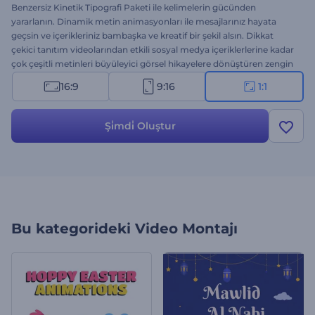
Benzersiz Kinetik Tipografi Paketi ile kelimelerin gücünden
yararlanın. Dinamik metin animasyonları ile mesajlarınız hayata
geçsin ve içerikleriniz bambaşka ve kreatif bir şekil alsın. Dikkat
çekici tanıtım videolarından etkili sosyal medya içeriklerlerine kadar
çok çeşitli metinleri büyüleyici görsel hikayelere dönüştüren zengin
tipografi animasyonları bu şablonda. Özelleştirmek de son derece
16:9
9:16
1:1
kolay: beğendiğiniz sahneleri seçin ve kendi metin, resim, video,
arkaplan müziği veya ses kaydınızla kişiselleştirmeye başlayın.
Hemen kullanın ve izleyiciler üzerinde kalıcı bir etki bırakın!
Şi̇mdi̇ Oluştur
Bu kategorideki
Video Montajı