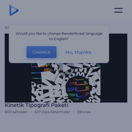
Ana Sayfa
Şablonlar
Kinetik Tipografi Paketi
Would you like to change Renderforest language
to English?
No, thanks
CHANGE
Kinetik Tipografi Paketi
600
sahneler
627
Dışa Aktarmalar
Esnek