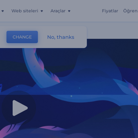
Web siteleri
Araçlar
Fiyatlar
Öğren
No, thanks
CHANGE