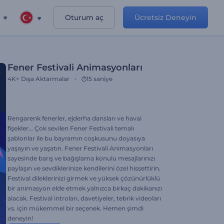
Oturum aç
Ücretsiz Deneyin
Fener Festivali Animasyonları
4K+
Dışa Aktarmalar
15 saniye
Rengarenk fenerler, ejderha dansları ve havai
fişekler... Çok sevilen Fener Festivali temalı
şablonlar ile bu bayramın coşkusunu doyasıya
yaşayın ve yaşatın. Fener Festivali Animasyonları
sayesinde barış ve bağışlama konulu mesajlarınızı
paylaşın ve sevdiklerinize kendilerini özel hissettirin.
Festival dileklerinizi girmek ve yüksek çözünürlüklü
bir animasyon elde etmek yalnızca birkaç dakikanızı
alacak. Festival introları, davetiyeler, tebrik videoları
vs. için mükemmel bir seçenek. Hemen şimdi
deneyin!