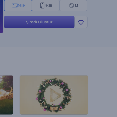
16:9
9:16
1:1
Şi̇mdi̇ Oluştur