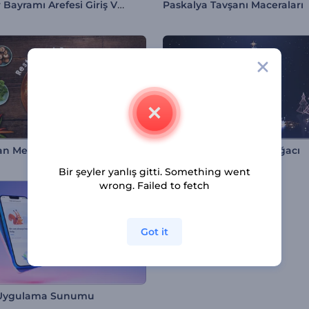
Cadılar Bayramı Arefesi Giriş Videosu
Paskalya Tavşanı Maceraları
an Menü Reklamı
Sihirli Helezonik Noel Ağacı
Bir şeyler yanlış gitti. Something went
wrong. Failed to fetch
Got it
 Uygulama Sunumu