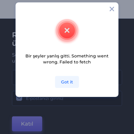
Renderforest bültenine
üye olun
Son haber ve tekliflerimiz ilk olarak size
Bir şeyler yanlış gitti. Something went
ulaşsın
wrong. Failed to fetch
Got it
Katıl