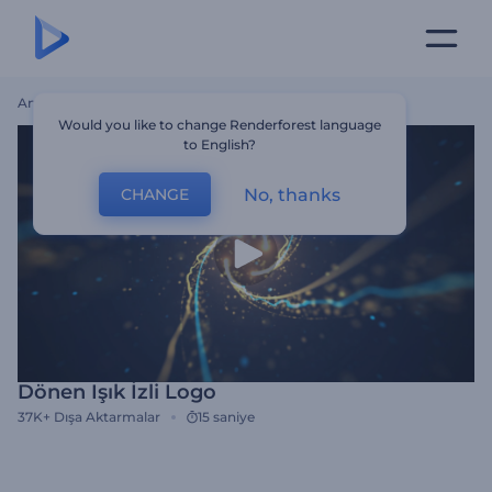
Ana Sayfa
Şablonlar
Dönen Işık İzli Logo
Would you like to change Renderforest language
to English?
No, thanks
CHANGE
Dönen Işık İzli Logo
37K+
Dışa Aktarmalar
15 saniye