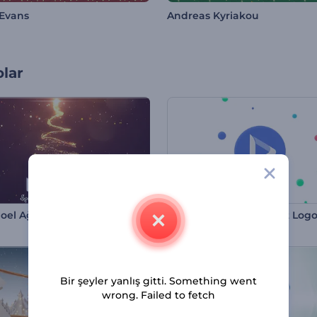
Evans
Andreas Kyriakou
olar
 Noel Ağacı Intro
Renkli Dairesel Hareket Log
Bir şeyler yanlış gitti. Something went
wrong. Failed to fetch