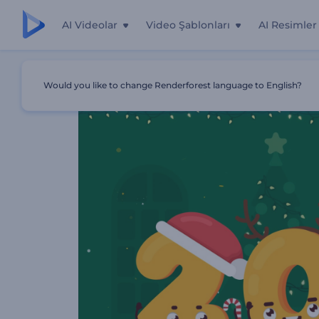
AI Videolar
Video Şablonları
AI Resimler
Ana Sayfa
Şablonlar
Yeni Yıl Rakam Eğlencesi
Would you like to change Renderforest language to English?