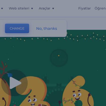
Web siteleri
Araçlar
Fiyatlar
Öğren
No, thanks
CHANGE