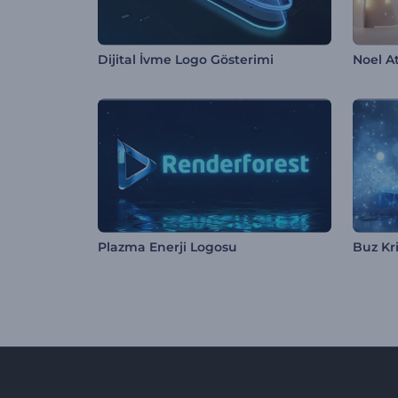
Dijital İvme Logo Gösterimi
Noel A
Plazma Enerji Logosu
Buz Kri