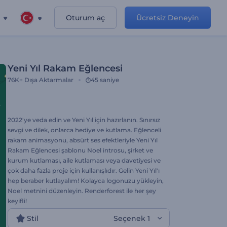
Oturum aç
Ücretsiz Deneyin
Yeni Yıl Rakam Eğlencesi
76K+
Dışa Aktarmalar
45 saniye
2022'ye veda edin ve Yeni Yıl için hazırlanın. Sınırsız
sevgi ve dilek, onlarca hediye ve kutlama. Eğlenceli
rakam animasyonu, absürt ses efektleriyle Yeni Yıl
Rakam Eğlencesi şablonu Noel introsu, şirket ve
kurum kutlaması, aile kutlaması veya davetiyesi ve
çok daha fazla proje için kullanışlıdır. Gelin Yeni Yıl'ı
hep beraber kutlayalım! Kolayca logonuzu yükleyin,
Noel metnini düzenleyin. Renderforest ile her şey
keyifli!
Stil
Seçenek 1