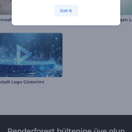
Got it
tmosferi İntro
stalli Logo Gösterimi
Renderforest bültenine üye olun