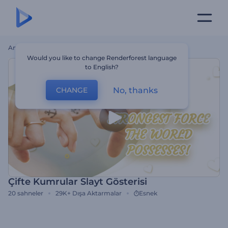
Ana Sayfa
Şablonlar
Çifte Kumrular Slayt Gösterisi
Would you like to change Renderforest language
to English?
No, thanks
CHANGE
Çifte Kumrular Slayt Gösterisi
20
sahneler
29K+
Dışa Aktarmalar
Esnek