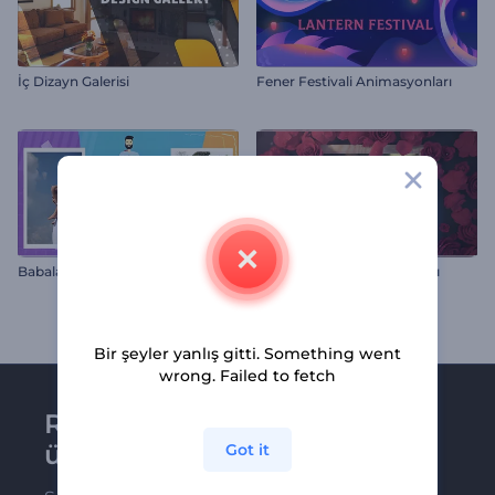
İç Dizayn Galerisi
Fener Festivali Animasyonları
Babalar Günü Slayt Gösterisi
Aşk Fotoğraf Çerçeve Açılışı
Bir şeyler yanlış gitti. Something went
wrong. Failed to fetch
Renderforest bültenine
üye olun
Got it