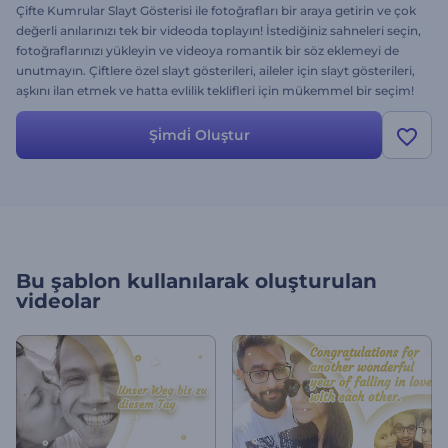
Çifte Kumrular Slayt Gösterisi ile fotoğrafları bir araya getirin ve çok
değerli anılarınızı tek bir videoda toplayın! İstediğiniz sahneleri seçin,
fotoğraflarınızı yükleyin ve videoya romantik bir söz eklemeyi de
unutmayın. Çiftlere özel slayt gösterileri, aileler için slayt gösterileri,
aşkını ilan etmek ve hatta evlilik teklifleri için mükemmel bir seçim!
Havadaki aşk kokusunu hissedin ve kendi aşk hikayenizi hemen
oluşturun. Üstelik ücretsiz!
Şi̇mdi̇ Oluştur
Bu şablon kullanılarak oluşturulan
videolar