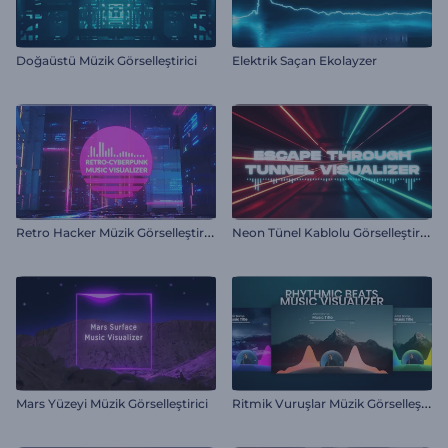
Doğaüstü Müzik Görselleştirici
Elektrik Saçan Ekolayzer
R
etro Hacker Müzik Görselleştirici
N
eon Tünel Kablolu Görselleştirici
R
itmik Vuruşlar Müzik Görselleştirici
Mars Yüzeyi Müzik Görselleştirici