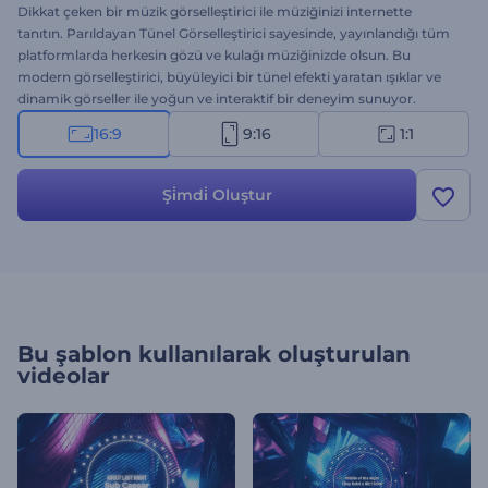
Dikkat çeken bir müzik görselleştirici ile müziğinizi internette
tanıtın. Parıldayan Tünel Görselleştirici sayesinde, yayınlandığı tüm
platformlarda herkesin gözü ve kulağı müziğinizde olsun. Bu
modern görselleştirici, büyüleyici bir tünel efekti yaratan ışıklar ve
dinamik görseller ile yoğun ve interaktif bir deneyim sunuyor.
Tekno, dans, hip-hop ya da elektro müzik tanıtımları için
16:9
9:16
1:1
mükemmel biri seçenek. Parçanızı yükleyin, şarkının adını girin ve
profesyonel müzik görselleştirici birkaç tıklama ile elinizde olsun.
Hemen deneyin!
Şi̇mdi̇ Oluştur
Bu şablon kullanılarak oluşturulan
videolar