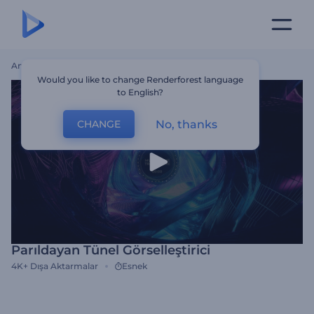
Ana Sayfa
Şablonlar
Parıldayan Tünel Görselleştirici
Would you like to change Renderforest language
to English?
No, thanks
CHANGE
Parıldayan Tünel Görselleştirici
4K+
Dışa Aktarmalar
Esnek