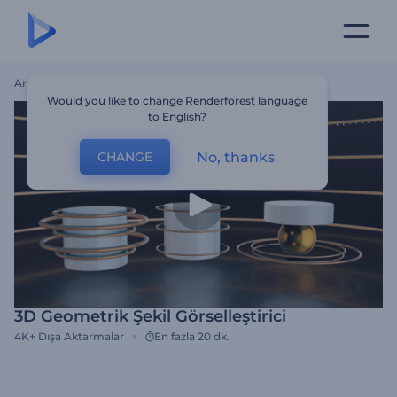
Ana Sayfa
Şablonlar
3D Geometrik Şekil Görselleştirici
Would you like to change Renderforest language
to English?
No, thanks
CHANGE
3D Geometrik Şekil Görselleştirici
4K+
Dışa Aktarmalar
En fazla 20 dk.