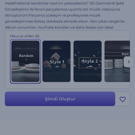
Hedef kitlenizi kendinize nasıl mı çekeceksiniz? 3D Geometrik Şekil
Görselleştirici ile favori parçalarınızı uyumlu bir müzik videosuna
dönüştürün! Parçanızı yükleyin ve profesyonel müzik
görselleştirmesi birkaç dakikada elinizde olsun. Yeni çıkan single'lar,
albüm sunumları, YouTube kanalları ve daha fazlası için ideal.
Hemen şimdi ücretsiz olarak deneyin ve kendinizi ritme kaptırın!
Mevcut stiller
(6)
Şi̇mdi̇ Oluştur