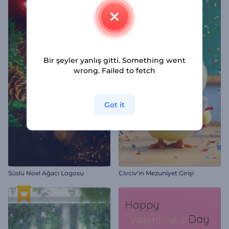
Bir şeyler yanlış gitti. Something went
wrong. Failed to fetch
Got it
Süslü Noel Ağacı Logosu
Civciv'in Mezuniyet Girişi