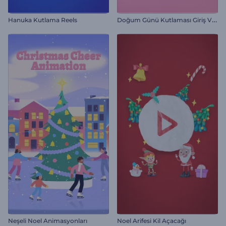
D
oğum Günü Kutlaması Giriş Videosu
Hanuka Kutlama Reels
Neşeli Noel Animasyonları
Noel Arifesi Kil Açacağı