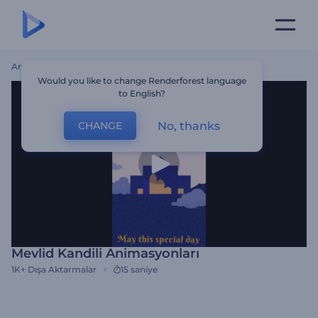
Ana Sayfa
Şablonlar
Mevlid Kandili Animasyonları
Would you like to change Renderforest language
to English?
No, thanks
CHANGE
Mevlid Kandili Animasyonları
1K+
Dışa Aktarmalar
15 saniye