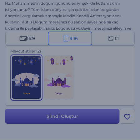
Hz. Muhammed'in doğum gününü en iyi şekilde kutlamak mı
istiyorsunuz? Tüm İslam dünyası için çok özel olan bu günün
önemini vurgulamak amacıyla Mevlid Kandili Animasyonlarını
kullanın. Kutlu Doğum mesajınızı bu şablon sayesinde birkaç
tıklama ile paylaşabilirsiniz. Logonuzu yükleyin, mesajınızı ekleyin ve
animasyonlu video için birkaç dakika bekleyin. Kandil programı
16:9
9:16
1:1
davetiyeleri, mevlid kandili kutlamaları, sunum girişleri gibi birçok
amaca uygun. Hemen şimdi deneyin!
Mevcut stiller
(2)
Şi̇mdi̇ Oluştur