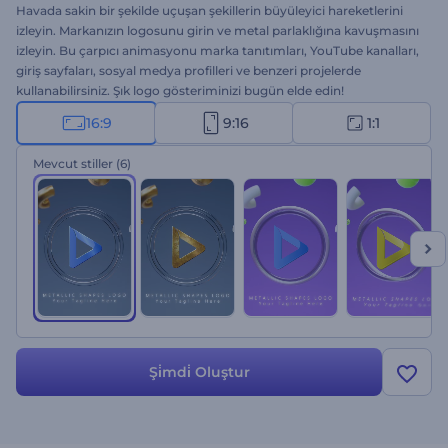
Havada sakin bir şekilde uçuşan şekillerin büyüleyici hareketlerini
izleyin. Markanızın logosunu girin ve metal parlaklığına kavuşmasını
izleyin. Bu çarpıcı animasyonu marka tanıtımları, YouTube kanalları,
giriş sayfaları, sosyal medya profilleri ve benzeri projelerde
kullanabilirsiniz. Şık logo gösteriminizi bugün elde edin!
16:9
9:16
1:1
Mevcut stiller
(6)
Şi̇mdi̇ Oluştur