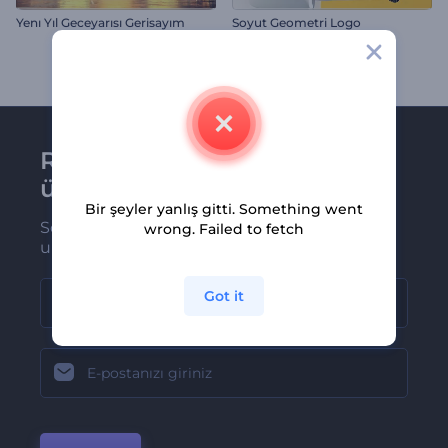
Yenı Yıl Geceyarısı Gerisayım
Soyut Geometri Logo
Renderforest bültenine
üye olun
Bir şeyler yanlış gitti. Something went
Son haber ve tekliflerimiz ilk olarak size
wrong. Failed to fetch
ulaşsın
Got it