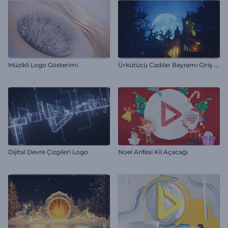
Ü
rkütücü Cadılar Bayramı Giriş Videosu
Müzikli Logo Gösterimi
Dijital Devre Çizgileri Logo
Noel Arifesi Kil Açacağı