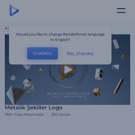
Ana Sayfa
Şablonlar
Metalik Şekiller Logo
Would you like to change Renderforest language
to English?
No, thanks
CHANGE
Metalik Şekiller Logo
36K+
Dışa Aktarmalar
10 saniye