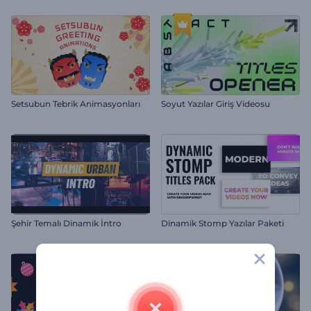
Setsubun Tebrik Animasyonları
Soyut Yazılar Giriş Videosu
Şehir Temalı Dinamik İntro
Dinamik Stomp Yazılar Paketi