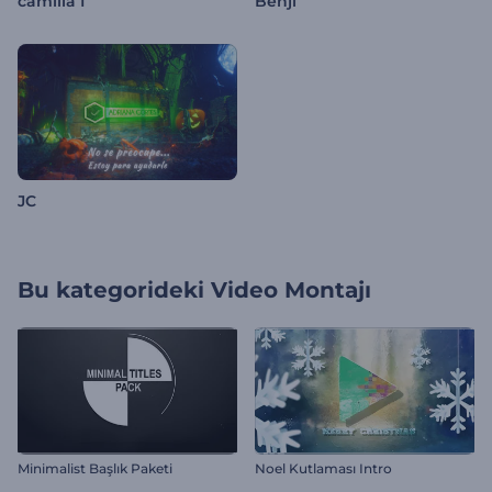
camilla I
Benji
JC
Bu kategorideki
Video Montajı
Minimalist Başlık Paketi
Noel Kutlaması Intro