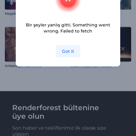
Neşeli Noel Giriş Videosu
Işıltılı Noel Tipografi
Bir şeyler yanlış gitti. Something went
wrong. Failed to fetch
Got it
Arkeolojik Kazı İntro
Ödül Adaylıkları Paketi
Renderforest bültenine
üye olun
Son haber ve tekliflerimiz ilk olarak size
ulaşsın