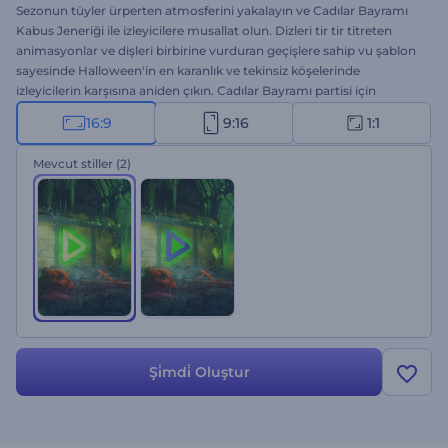
Sezonun tüyler ürperten atmosferini yakalayın ve Cadılar Bayramı
Kabus Jeneriği ile izleyicilere musallat olun. Dizleri tir tir titreten
animasyonlar ve dişleri birbirine vurduran geçişlere sahip vu şablon
sayesinde Halloween'in en karanlık ve tekinsiz köşelerinde
izleyicilerin karşısına aniden çıkın. Cadılar Bayramı partisi için
davetlilerin ödünü koparan bir video hazırlamak, YouTube kanalına
16:9
9:16
1:1
korkunç bir jenerik eklemek ya da müthiş bir Halloween mesajı
vermek istiyorsanız, insanların rüyalarına girecek videolar hazırlama
Mevcut stiller
(2)
gücü parmaklarınızın ucunda. İzleyicilerin korkudan tırnaklarını
yemesi için kreatif yazılar girin, logonuzu yükleyin ve ürpertici bir
arkaplan müziği ekleyin. Herkesi korkutun!
Şi̇mdi̇ Oluştur