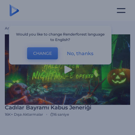
Ana Sayfa
Şablonlar
Cadılar Bayramı Kabus Jeneriği
Would you like to change Renderforest language
to English?
No, thanks
CHANGE
Cadılar Bayramı Kabus Jeneriği
16K+
Dışa Aktarmalar
16 saniye