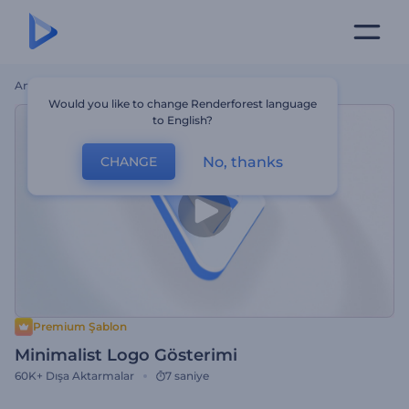
Ana Sayfa
Şablonlar
Minimalist Logo Gösterimi
Would you like to change Renderforest language
to English?
No, thanks
CHANGE
Premium Şablon
Minimalist Logo Gösterimi
60K+
Dışa Aktarmalar
7 saniye