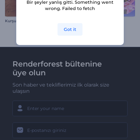
Bir şeyler yanlış gitti. Something went
wrong. Failed to fetch
Kurşun Logo Gösterimi
Neşeli Noel Çelengi İntro
Got it
Renderforest bültenine
üye olun
Son haber ve tekliflerimiz ilk olarak size
ulaşsın