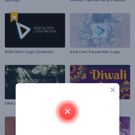
RGB Glitch Logo Gösterimi
Kırık Cam Parçacıkları Logo
DNA Logo
Divali Tebrik Animasyonları