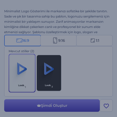
Minimalist Logo Gösterimi ile markanızı sofistike bir şekilde tanıtın.
Sade ve şık bir tasarıma sahip bu şablon, logonuzu sergilemeniz için
minimalist bir yaklaşım sunuyor. Zarif animasyonlar markanızın
kimliğine dikkat çekerken canlı ve profesyonel bir sunum elde
etmenizi sağlıyor. Şablonu özelleştirmek için logo, slogan ve
arkaplan müziğini ekleyin; izleyicilerde olumlu bir ilk izlenim bırakın.
16:9
9:16
1:1
Kurumsal introlar, şirket konferansı girişleri, hizmetlerin tanıtılması
gibi birçok proje için mükemmel bir seçenek. Hemen oluşturun ve
Mevcut stiller
(2)
logonuzu şık bir şekilde sergileyin!
Şi̇mdi̇ Oluştur