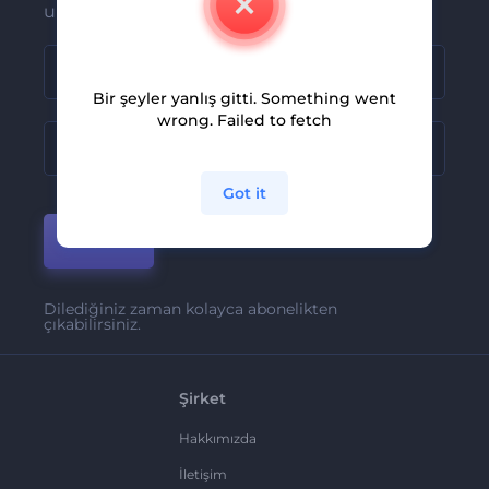
ulaşsın
Bir şeyler yanlış gitti. Something went
wrong. Failed to fetch
Got it
Katıl
Dilediğiniz zaman kolayca abonelikten
çıkabilirsiniz.
Şirket
Hakkımızda
İletişim