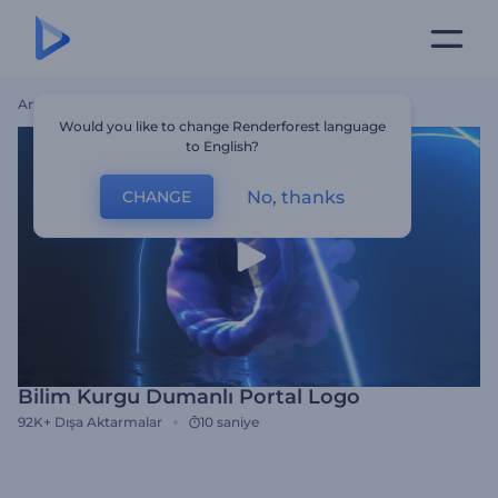
Ana Sayfa
Şablonlar
Bilim Kurgu Dumanlı Portal Logo
Would you like to change Renderforest language
to English?
No, thanks
CHANGE
Bilim Kurgu Dumanlı Portal Logo
92K+
Dışa Aktarmalar
10 saniye