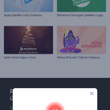
Sade Şekiller Giriş Videosu
Birbirine Dönüşen Şekiller Logo
Işıltılı Noel Ağacı Intro
Maha Shivratri Tebrik Videosu
Renderforest bültenine
üye olun
Son haber ve tekliflerimiz ilk olarak size