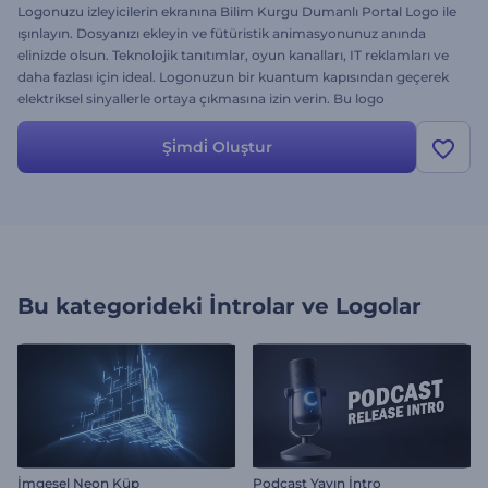
Logonuzu izleyicilerin ekranına Bilim Kurgu Dumanlı Portal Logo ile
ışınlayın. Dosyanızı ekleyin ve fütüristik animasyonunuz anında
elinizde olsun. Teknolojik tanıtımlar, oyun kanalları, IT reklamları ve
daha fazlası için ideal. Logonuzun bir kuantum kapısından geçerek
elektriksel sinyallerle ortaya çıkmasına izin verin. Bu logo
gösterimini hemen bugün deneyin!
Şi̇mdi̇ Oluştur
Bu kategorideki
İntrolar ve Logolar
İmgesel Neon Küp
Podcast Yayın İntro