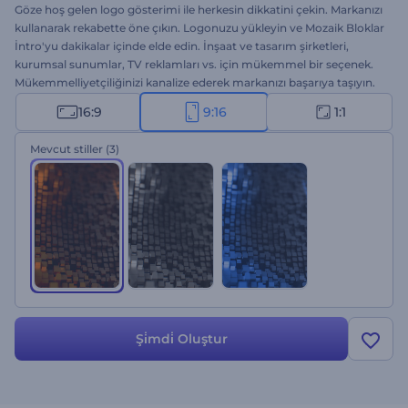
Göze hoş gelen logo gösterimi ile herkesin dikkatini çekin. Markanızı
kullanarak rekabette öne çıkın. Logonuzu yükleyin ve Mozaik Bloklar
İntro'yu dakikalar içinde elde edin. İnşaat ve tasarım şirketleri,
kurumsal sunumlar, TV reklamları vs. için mükemmel bir seçenek.
Mükemmelliyetçiliğinizi kanalize ederek markanızı başarıya taşıyın.
Hemen deneyin!
16:9
9:16
1:1
Mevcut stiller
(3)
Şi̇mdi̇ Oluştur