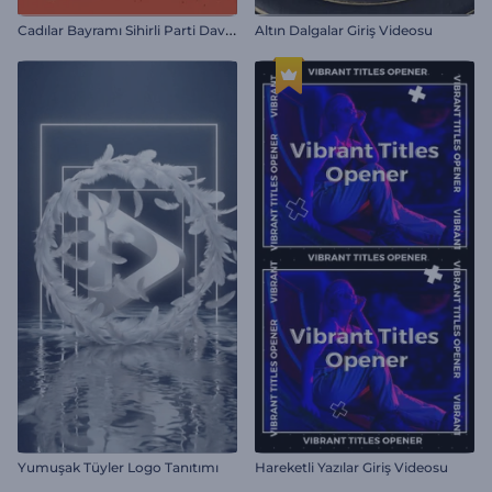
C
adılar Bayramı Sihirli Parti Davetiyesi
Altın Dalgalar Giriş Videosu
Yumuşak Tüyler Logo Tanıtımı
Hareketli Yazılar Giriş Videosu