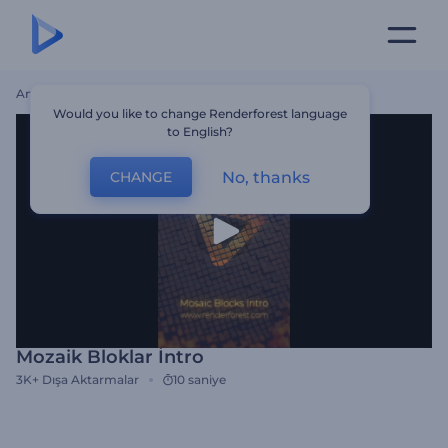
Ana Sayfa
Şablonlar
Mozaik Bloklar İntro
Would you like to change Renderforest language
to English?
No, thanks
CHANGE
Mozaik Bloklar İntro
3K+
Dışa Aktarmalar
10 saniye