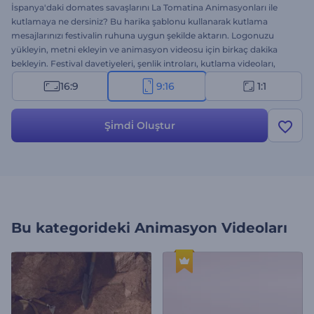
İspanya'daki domates savaşlarını La Tomatina Animasyonları ile
kutlamaya ne dersiniz? Bu harika şablonu kullanarak kutlama
mesajlarınızı festivalin ruhuna uygun şekilde aktarın. Logonuzu
yükleyin, metni ekleyin ve animasyon videosu için birkaç dakika
bekleyin. Festival davetiyeleri, şenlik introları, kutlama videoları,
ticari reklamlar vs. için mükemmel bir seçenek. Hemen deneyin!
16:9
9:16
1:1
Şi̇mdi̇ Oluştur
Bu kategorideki
Animasyon Videoları