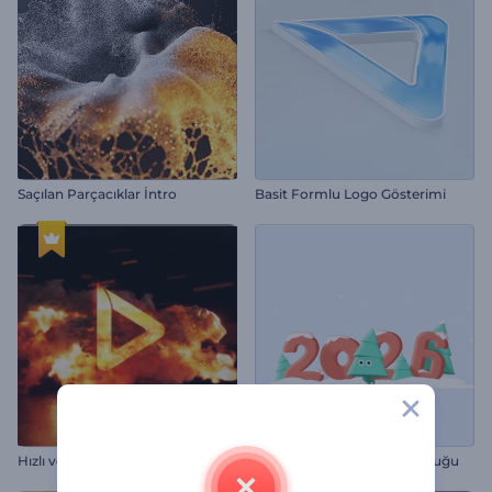
Saçılan Parçacıklar İntro
Basit Formlu Logo Gösterimi
Hızlı ve Öfkeli Panter İntro
Noel Ağacının Neşeli Yolculuğu