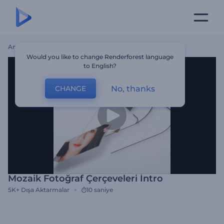
Ana Sayfa
Şablonlar
Mozaik Fotoğraf Çerçeveleri İntro
Would you like to change Renderforest language
to English?
No, thanks
CHANGE
Mozaik Fotoğraf Çerçeveleri İntro
5K+
Dışa Aktarmalar
10 saniye