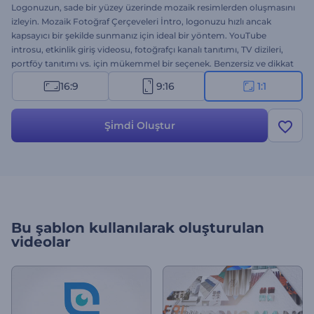
Logonuzun, sade bir yüzey üzerinde mozaik resimlerden oluşmasını
izleyin. Mozaik Fotoğraf Çerçeveleri İntro, logonuzu hızlı ancak
kapsayıcı bir şekilde sunmanız için ideal bir yöntem. YouTube
introsu, etkinlik giriş videosu, fotoğrafçı kanalı tanıtımı, TV dizileri,
portföy tanıtımı vs. için mükemmel bir seçenek. Benzersiz ve dikkat
çeken bir intro hazırlamak hiç bu kadar kolay olmamıştı. Bu şablonu
16:9
9:16
1:1
hemen deneyin!
Şi̇mdi̇ Oluştur
Bu şablon kullanılarak oluşturulan
videolar