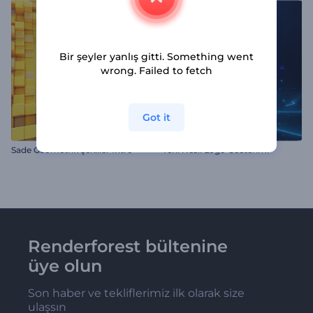
Bir şeyler yanlış gitti. Something went
wrong. Failed to fetch
Got it
Sade Geometrik Şekiller İntro
Yeni Nesil Logo Gösterimi
Renderforest bültenine
üye olun
Son haber ve tekliflerimiz ilk olarak size
ulaşsın