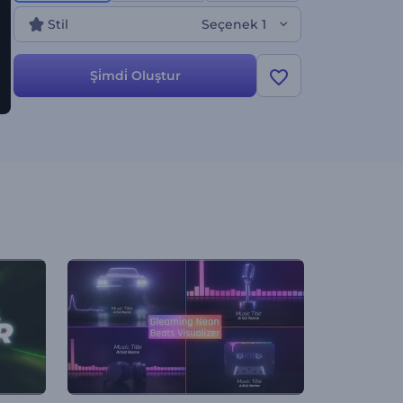
oluşturun!
Stil
Seçenek 1
Şi̇mdi̇ Oluştur