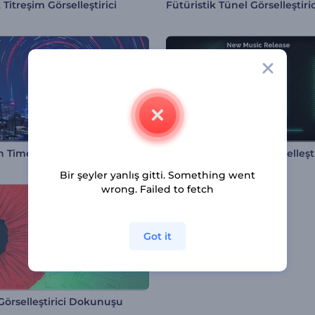
 Titreşim Görselleştirici
Fütüristik Tünel Görselleştiric
Modern Timelapse Görselleştirici
Bir şeyler yanlış gitti. Something went
wrong. Failed to fetch
Got it
Görselleştirici Dokunuşu