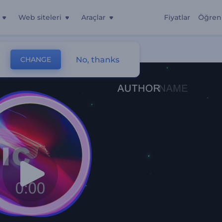
Web siteleri
Araçlar
Fiyatlar
Öğren
ici
No, thanks
CHANGE