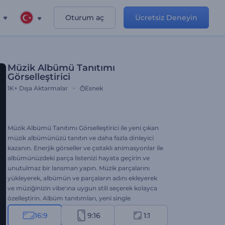
Oturum aç
Ücretsiz Deneyin
Müzik Albümü Tanıtımı
Görselleştirici
1K+
Dışa Aktarmalar
Esnek
Müzik Albümü Tanıtımı Görselleştirici ile yeni çıkan
müzik albümünüzü tanıtın ve daha fazla dinleyici
kazanın. Enerjik görseller ve çıstaklı animasyonlar ile
albümünüzdeki parça listenizi hayata geçirin ve
unutulmaz bir lansman yapın. Müzik parçalarını
yükleyerek, albümün ve parçaların adını ekleyerek
ve müziğinizin vibe'ına uygun stili seçerek kolayca
özelleştirin. Albüm tanıtımları, yeni single
lansmanları, müzik kanalı videoları ve her türlü
16:9
9:16
1:1
müzik projesi için mükemmel bir seçenek. Hemen