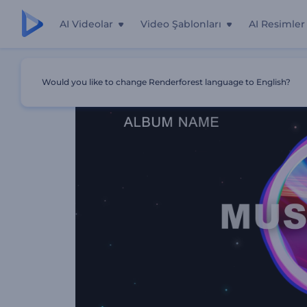
AI Videolar
Video Şablonları
AI Resimler
Ana Sayfa
Şablonlar
Müzik Albümü Tanıtımı Görselleştir
Would you like to change Renderforest language to English?