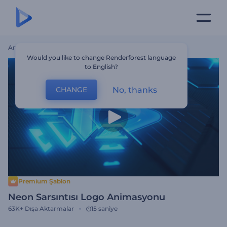
Ana Sayfa
Şablonlar
Neon Sarsıntısı Logo Animasyonu
Would you like to change Renderforest language
to English?
No, thanks
CHANGE
Premium Şablon
Neon Sarsıntısı Logo Animasyonu
63K+
Dışa Aktarmalar
15 saniye