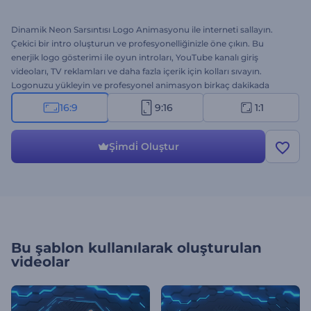
Dinamik Neon Sarsıntısı Logo Animasyonu ile interneti sallayın.
Çekici bir intro oluşturun ve profesyonelliğinizle öne çıkın. Bu
enerjik logo gösterimi ile oyun introları, YouTube kanalı giriş
videoları, TV reklamları ve daha fazla içerik için kolları sıvayın.
Logonuzu yükleyin ve profesyonel animasyon birkaç dakikada
elinizde olsun. Çekinmeyin! Hemen şimdi ücretsiz olarak deneyin!
16:9
9:16
1:1
Şi̇mdi̇ Oluştur
Bu şablon kullanılarak oluşturulan
videolar