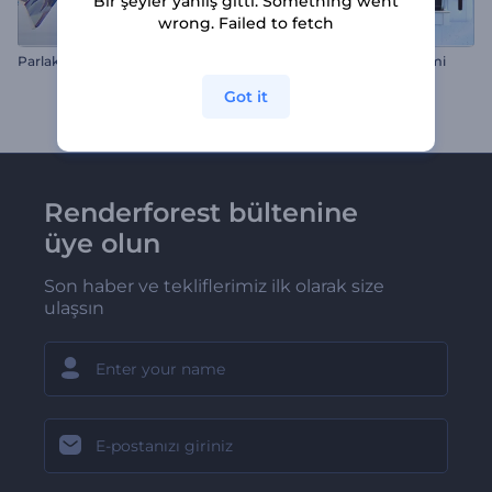
Bir şeyler yanlış gitti. Something went
wrong. Failed to fetch
Parlak Logo
Slot Makinesi Logo Gösterimi
Got it
Renderforest bültenine
üye olun
Son haber ve tekliflerimiz ilk olarak size
ulaşsın