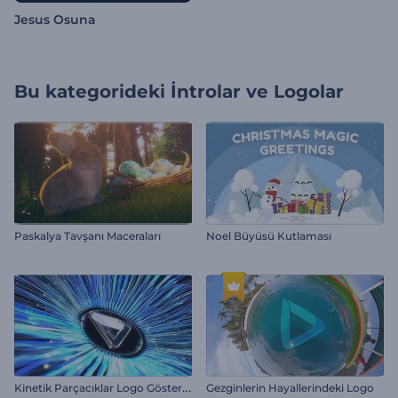
Jesus Osuna
Bu kategorideki
İntrolar ve Logolar
Paskalya Tavşanı Maceraları
Noel Büyüsü Kutlaması
K
inetik Parçacıklar Logo Gösterimi
Gezginlerin Hayallerindeki Logo