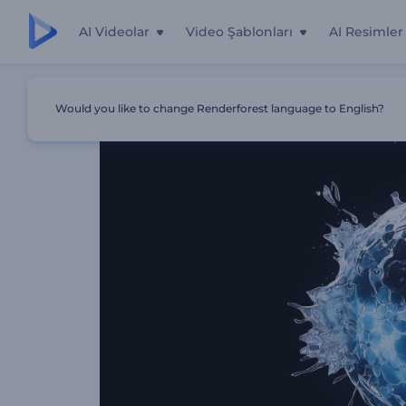
AI Videolar
Video Şablonları
AI Resimler
Ana Sayfa
Şablonlar
Türbülanslı Su Küresi Logo
Would you like to change Renderforest language to English?