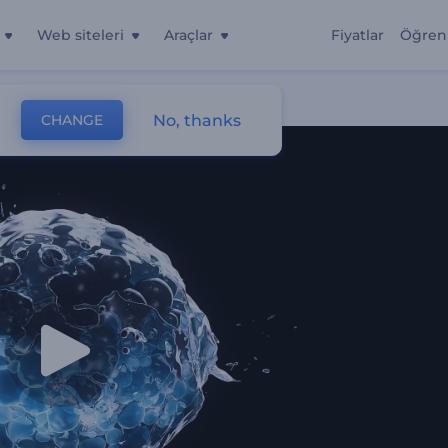
Web siteleri
Araçlar
Fiyatlar
Öğren
No, thanks
CHANGE