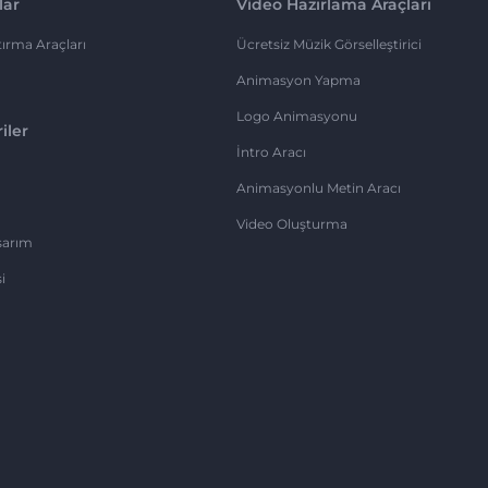
lar
Video Hazırlama Araçları
ırma Araçları
Ücretsiz Müzik Görselleştirici
Animasyon Yapma
Logo Animasyonu
iler
İntro Aracı
Animasyonlu Metin Aracı
Video Oluşturma
sarım
i