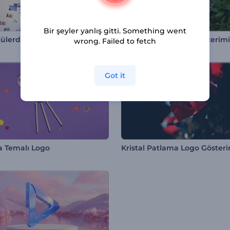
Bir şeyler yanlış gitti. Something went
ülerden Oluşan Logo
Derin Orman Logo Gösterimi
wrong. Failed to fetch
Got it
 Temalı Logo
Kristal Patlama Logo Gösteri