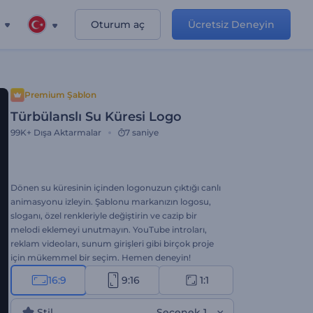
Oturum aç
Ücretsiz Deneyin
Premium Şablon
Türbülanslı Su Küresi Logo
99K+
Dışa Aktarmalar
7 saniye
Dönen su küresinin içinden logonuzun çıktığı canlı
animasyonu izleyin. Şablonu markanızın logosu,
sloganı, özel renkleriyle değiştirin ve cazip bir
melodi eklemeyi unutmayın. YouTube introları,
reklam videoları, sunum girişleri gibi birçok proje
için mükemmel bir seçim. Hemen deneyin!
16:9
9:16
1:1
Stil
Seçenek 1