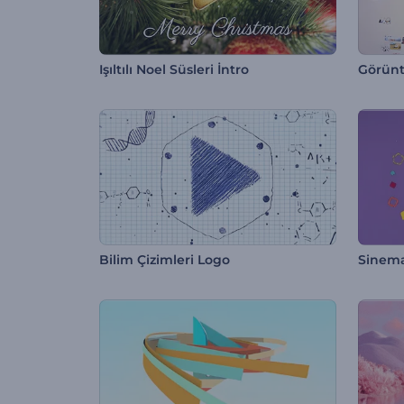
Işıltılı Noel Süsleri İntro
Görünt
Bilim Çizimleri Logo
Sinema