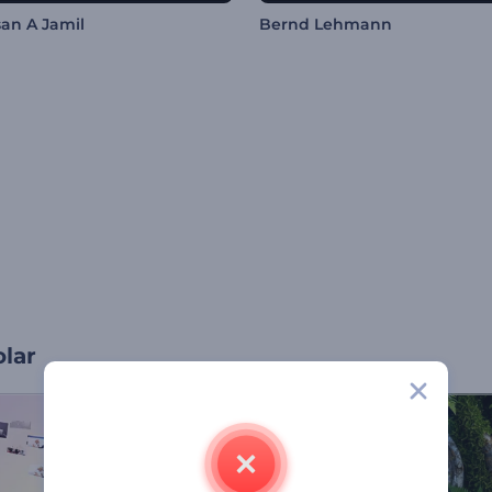
san A Jamil
Bernd Lehmann
olar