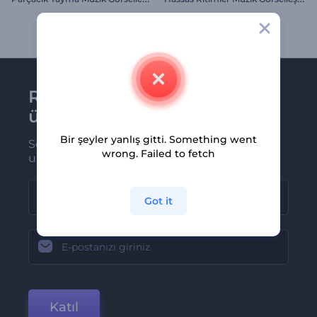
Renderforest bültenine
üye olun
Bir şeyler yanlış gitti. Something went
Son haber ve tekliflerimiz ilk olarak size
wrong. Failed to fetch
ulaşsın
Got it
Katıl