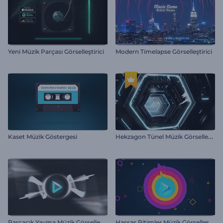
Yeni Müzik Parçası Görselleştirici
Modern Timelapse Görselleştirici
H
ekzagon Tünel Müzik Görselleştirici
Kaset Müzik Göstergesi
P
arçacık Yayma Müzik Görselleştirici
H
assas Ritimler Müzik Görselleştirici