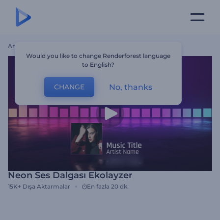
Ana Sayfa
Şablonlar
Neon Ses Dalgası Ekolayzer
Would you like to change Renderforest language
to English?
No, thanks
CHANGE
Neon Ses Dalgası Ekolayzer
15K+
Dışa Aktarmalar
En fazla 20 dk.