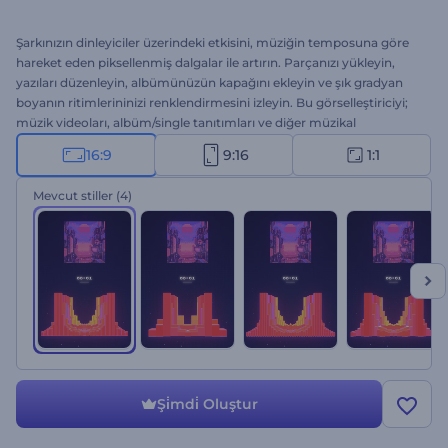
Şarkınızın dinleyiciler üzerindeki etkisini, müziğin temposuna göre
hareket eden piksellenmiş dalgalar ile artırın. Parçanızı yükleyin,
yazıları düzenleyin, albümünüzün kapağını ekleyin ve şık gradyan
boyanın ritimlerininizi renklendirmesini izleyin. Bu görselleştiriciyi;
müzik videoları, albüm/single tanıtımları ve diğer müzikal
projelerinizde kullanabilirsiniz. Hemen deneyin!
16:9
9:16
1:1
Mevcut stiller
(4)
Şi̇mdi̇ Oluştur