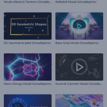
M
üzik Albümü Tanıtımı Görselleştirici
Reflektif Müzik Görselleştirici
3D Geometrik Şekil Görselleştirici
Bass Girişi Müzik Görselleştirici
K
ozmik Çizimler Müzik Görselleştirici
Neon Döngü Müzik Görselleştirici