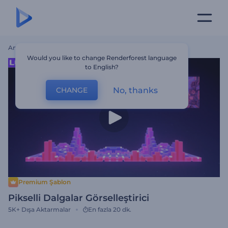
Ana Sayfa
Şablonlar
Pikselli Dalgalar Görselleştirici
Would you like to change Renderforest language
to English?
No, thanks
CHANGE
Premium Şablon
Pikselli Dalgalar Görselleştirici
5K+
Dışa Aktarmalar
En fazla 20 dk.