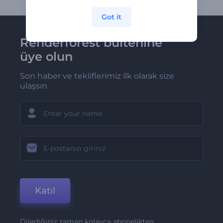
Got it
Renderforest bültenine
üye olun
Son haber ve tekliflerimiz ilk olarak size
ulaşsın
Katıl
Dilediğiniz zaman kolayca abonelikten