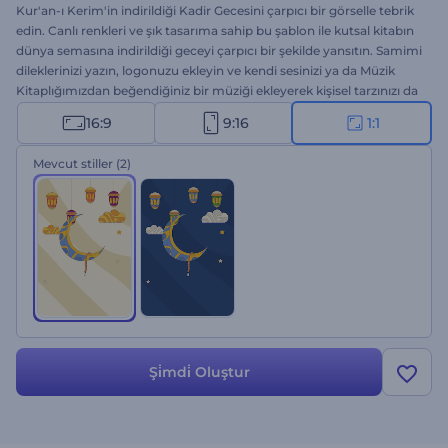
Kur'an-ı Kerim'in indirildiği Kadir Gecesini çarpıcı bir görselle tebrik
edin. Canlı renkleri ve şık tasarıma sahip bu şablon ile kutsal kitabın
dünya semasına indirildiği geceyi çarpıcı bir şekilde yansıtın. Samimi
dileklerinizi yazın, logonuzu ekleyin ve kendi sesinizi ya da Müzik
Kitaplığımızdan beğendiğiniz bir müziği ekleyerek kişisel tarzınızı da
yansıtın. Tebrik videoları, ekinlik ve dua davetleri, sunum girişleri vs.
16:9
9:16
1:1
için mükemmel bir seçenek. Hemen oluşturun ve Kadir Gecesi
animasyonları ile mübarek vaktilerin feyzini yansıtın.
Mevcut stiller
(2)
Şi̇mdi̇ Oluştur