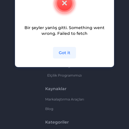
Kariyer
Yardım Ve Destek
Bir şeyler yanlış gitti. Something went
Ortaklık Programı
wrong. Failed to fetch
Gizlilik Politikası
Şartlar Ve Koşullar
Got it
Site Haritası
Ortaklık Programı
Elçilik Programımızı
Kaynaklar
Markalaştırma Araçları
Blog
Kategoriler