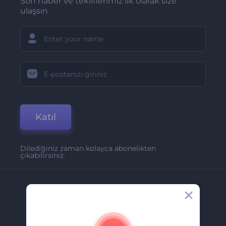
Son haber ve tekliflerimiz ilk olarak size
ulaşsın
Katıl
Dilediğiniz zaman kolayca abonelikten
çıkabilirsiniz.
Şirket
Hakkımızda
İletişim