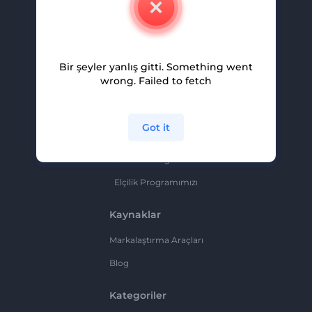
Kariyer
Yardım Ve Destek
Bir şeyler yanlış gitti. Something went
Ortaklık Programı
wrong. Failed to fetch
Gizlilik Politikası
Şartlar Ve Koşullar
Got it
Site Haritası
Ortaklık Programı
Elçilik Programımızı
Kaynaklar
Markalaştırma Araçları
Blog
Kategoriler