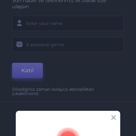
Son haber ve tekliflerimiz ilk olarak size
ulaşsın
Katıl
Dilediğiniz zaman kolayca abonelikten
çıkabilirsiniz.
Şirket
Hakkımızda
İletişim