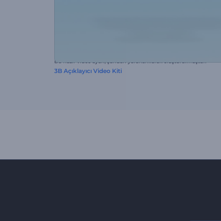
Bu hazır video ayarı, şundan yararlanılarak oluşturulmuştur:
3B Açıklayıcı Video Kiti