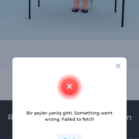
Bir şeyler yanlış gitti. Something went
Renderforest bültenine üye olun
wrong. Failed to fetch
Son haber ve tekliflerimiz ilk olarak size ulaşsın