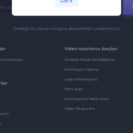
Got it
Dilediğiniz zaman kolayca abonelikten çıkabilirsiniz.
lar
Video Hazırlama Araçları
ırma Araçları
Ücretsiz Müzik Görselleştirici
Animasyon Yapma
Logo Animasyonu
iler
İntro Aracı
Animasyonlu Metin Aracı
Video Oluşturma
sarım
i