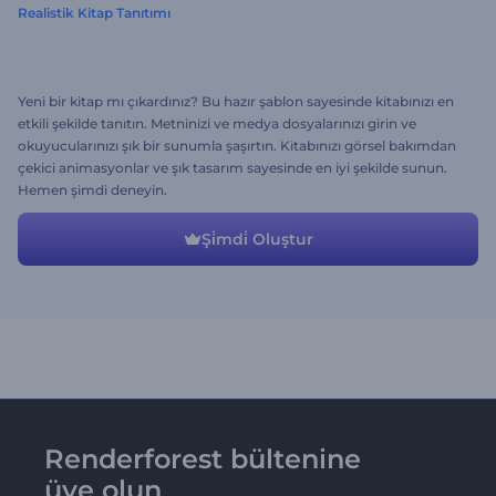
Realistik Kitap Tanıtımı
Yeni bir kitap mı çıkardınız? Bu hazır şablon sayesinde kitabınızı en
etkili şekilde tanıtın. Metninizi ve medya dosyalarınızı girin ve
okuyucularınızı şık bir sunumla şaşırtın. Kitabınızı görsel bakımdan
çekici animasyonlar ve şık tasarım sayesinde en iyi şekilde sunun.
Hemen şimdi deneyin.
Şi̇mdi̇ Oluştur
Renderforest bültenine
üye olun