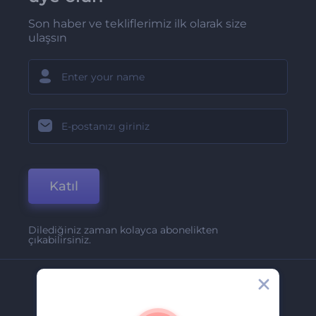
Son haber ve tekliflerimiz ilk olarak size
ulaşsın
Katıl
Dilediğiniz zaman kolayca abonelikten
çıkabilirsiniz.
Şirket
Hakkımızda