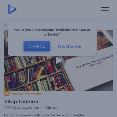
Ana Sayfa
Şablonlar
Kitap Tanıtımı
Would you like to change Renderforest language
to English?
No, thanks
CHANGE
Premium Ön Ayarlar
Kitap Tanıtımı
147K+
Dışa Aktarmalar
Esnek
Bu hazır video ayarı, şundan yararlanılarak oluşturulmuştur: