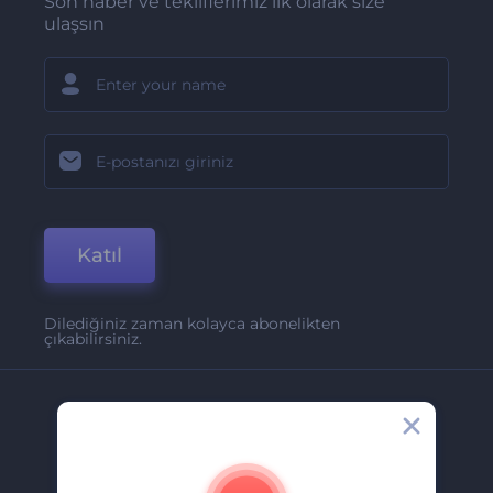
Son haber ve tekliflerimiz ilk olarak size
ulaşsın
Katıl
Dilediğiniz zaman kolayca abonelikten
çıkabilirsiniz.
Şirket
Hakkımızda
İletişim