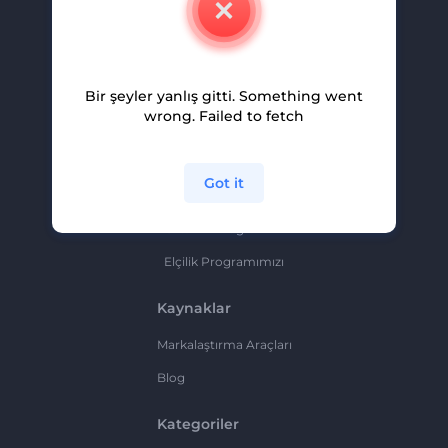
Kariyer
Yardım Ve Destek
Bir şeyler yanlış gitti. Something went
Ortaklık Programı
wrong. Failed to fetch
Gizlilik Politikası
Şartlar Ve Koşullar
Got it
Site Haritası
Ortaklık Programı
Elçilik Programımızı
Kaynaklar
Markalaştırma Araçları
Blog
Kategoriler