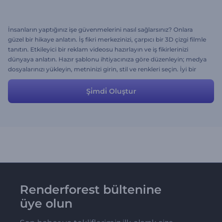
İnsanların yaptığınız işe güvenmelerini nasıl sağlarsınız? Onlara
güzel bir hikaye anlatın. İş fikri merkezinizi, çarpıcı bir 3D çizgi filmle
tanıtın. Etkileyici bir reklam videosu hazırlayın ve iş fikirlerinizi
dünyaya anlatın. Hazır şablonu ihtiyacınıza göre düzenleyin; medya
dosyalarınızı yükleyin, metninizi girin, stil ve renkleri seçin. İyi bir
müzik parçası seçerek son şeklini verin!
Şi̇mdi̇ Oluştur
Renderforest bültenine
üye olun