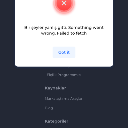
Kariyer
Yardım Ve Destek
Bir şeyler yanlış gitti. Something went
Ortaklık Programı
wrong. Failed to fetch
Gizlilik Politikası
Şartlar Ve Koşullar
Got it
Site Haritası
Ortaklık Programı
Elçilik Programımızı
Kaynaklar
Markalaştırma Araçları
Blog
Kategoriler