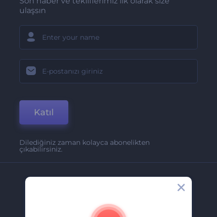
Son haber ve tekliflerimiz ilk olarak size
ulaşsın
Katıl
Dilediğiniz zaman kolayca abonelikten
çıkabilirsiniz.
Şirket
Hakkımızda
İletişim