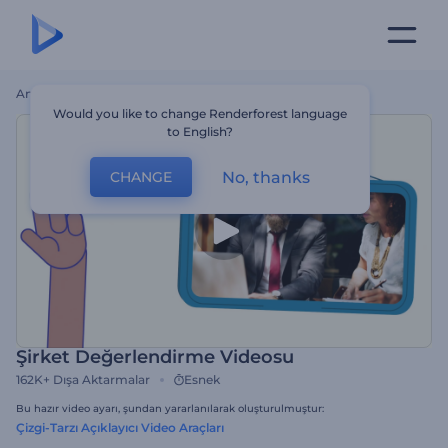
Ana Sayfa
Şablonlar
Şirket Değerlendirme Videosu
Would you like to change Renderforest language
to English?
No, thanks
CHANGE
Şirket Değerlendirme Videosu
162K+
Dışa Aktarmalar
Esnek
Bu hazır video ayarı, şundan yararlanılarak oluşturulmuştur:
Çizgi-Tarzı Açıklayıcı Video Araçları