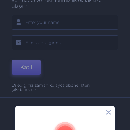
Son haber ve tekliflerimiz ilk olarak size
ulaşsın
Katıl
Dilediğiniz zaman kolayca abonelikten
çıkabilirsiniz.
Şirket
Hakkımızda
İletişim