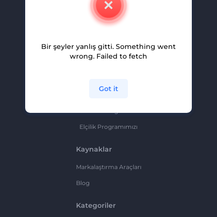
Kariyer
Yardım Ve Destek
Bir şeyler yanlış gitti. Something went
Ortaklık Programı
wrong. Failed to fetch
Gizlilik Politikası
Şartlar Ve Koşullar
Got it
Site Haritası
Ortaklık Programı
Elçilik Programımızı
Kaynaklar
Markalaştırma Araçları
Blog
Kategoriler