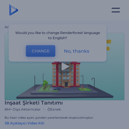
Ana Sayfa
Şablonlar
İnşaat Şirketi Tanıtımı
Would you like to change Renderforest language
to English?
No, thanks
CHANGE
İnşaat Şirketi Tanıtımı
6M+
Dışa Aktarmalar
Esnek
Bu hazır video ayarı, şundan yararlanılarak oluşturulmuştur:
3B Açıklayıcı Video Kiti