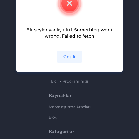
Kariyer
Yardım Ve Destek
Bir şeyler yanlış gitti. Something went
Ortaklık Programı
wrong. Failed to fetch
Gizlilik Politikası
Şartlar Ve Koşullar
Got it
Site Haritası
Ortaklık Programı
Elçilik Programımızı
Kaynaklar
Markalaştırma Araçları
Blog
Kategoriler