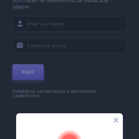
Son haber ve tekliflerimiz ilk olarak size
ulaşsın
Katıl
Dilediğiniz zaman kolayca abonelikten
çıkabilirsiniz.
Şirket
Hakkımızda
İletişim