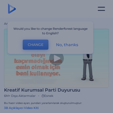
Ana Sayfa
Şablonlar
Kreatif Kurumsal Parti Duyurusu
Would you like to change Renderforest language
to English?
No, thanks
CHANGE
Kreatif Kurumsal Parti Duyurusu
6M+
Dışa Aktarmalar
Esnek
Bu hazır video ayarı, şundan yararlanılarak oluşturulmuştur:
3B Açıklayıcı Video Kiti