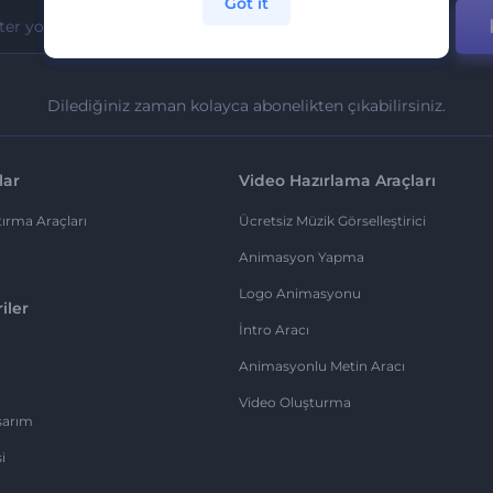
Got it
Dilediğiniz zaman kolayca abonelikten çıkabilirsiniz.
lar
Video Hazırlama Araçları
ırma Araçları
Ücretsiz Müzik Görselleştirici
Animasyon Yapma
Logo Animasyonu
iler
İntro Aracı
Animasyonlu Metin Aracı
Video Oluşturma
sarım
i