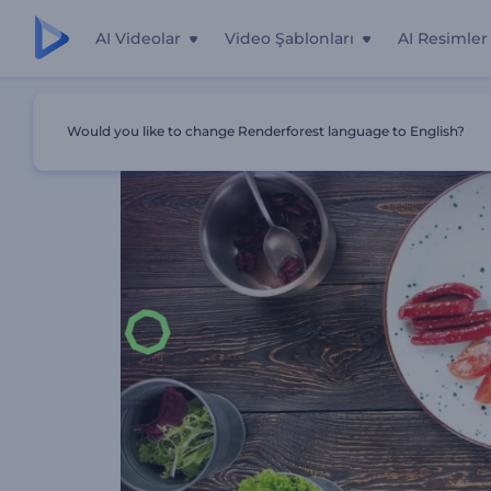
AI Videolar
Video Şablonları
AI Resimler
Ana Sayfa
Şablonlar
Kreatif Restoran Tanıtımı
Would you like to change Renderforest language to English?