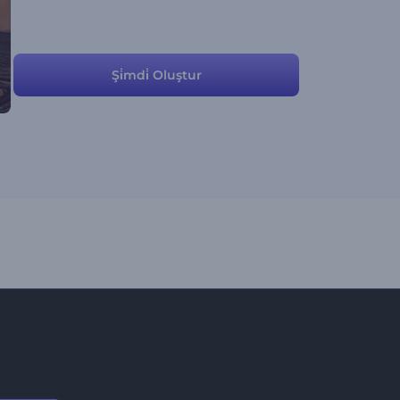
Şi̇mdi̇ Oluştur