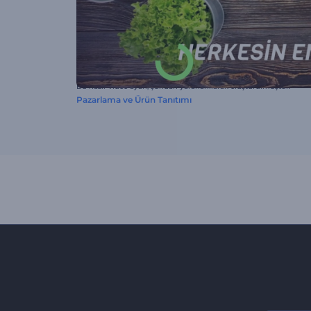
Bu hazır video ayarı, şundan yararlanılarak oluşturulmuştur:
Pazarlama ve Ürün Tanıtımı