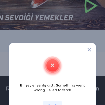
Bir şeyler yanlış gitti. Something went
Renderforest bültenine üye olun
wrong. Failed to fetch
Son haber ve tekliflerimiz ilk olarak size ulaşsın