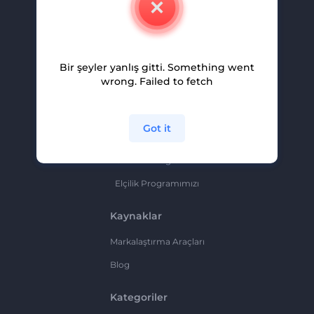
Kariyer
Yardım Ve Destek
Bir şeyler yanlış gitti. Something went
Ortaklık Programı
wrong. Failed to fetch
Gizlilik Politikası
Şartlar Ve Koşullar
Got it
Site Haritası
Ortaklık Programı
Elçilik Programımızı
Kaynaklar
Markalaştırma Araçları
Blog
Kategoriler