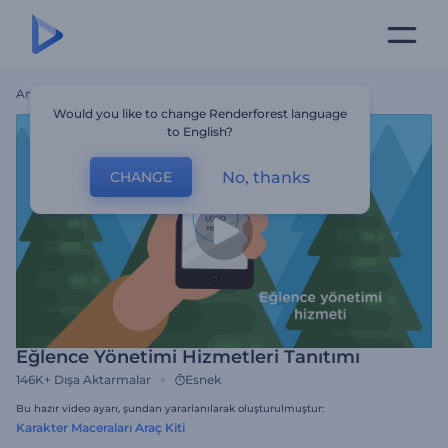
Ana Sayfa
Şablonlar
Eğlence Yönetimi Hizmetleri Tanıtımı
Would you like to change Renderforest language
to English?
No, thanks
CHANGE
Eğlence Yönetimi Hizmetleri Tanıtımı
146K+
Dışa Aktarmalar
Esnek
Bu hazır video ayarı, şundan yararlanılarak oluşturulmuştur:
Karakter Maceraları Araç Kiti