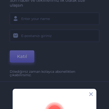
Son haber ve tekliflerimiz ilk olarak size
ulaşsın
Katıl
Dilediğiniz zaman kolayca abonelikten
çıkabilirsiniz.
Şirket
Hakkımızda
İletişim