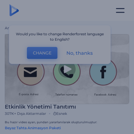
Ana Sayfa
Şablonlar
Etkinlik Yönetimi Tanıtımı
Would you like to change Renderforest language
to English?
No, thanks
CHANGE
Etkinlik Yönetimi Tanıtımı
307K+
Dışa Aktarmalar
Esnek
Bu hazır video ayarı, şundan yararlanılarak oluşturulmuştur:
Beyaz Tahta Animasyon Paketi