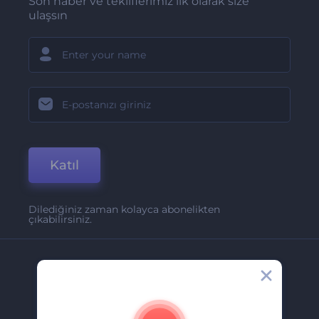
Son haber ve tekliflerimiz ilk olarak size
ulaşsın
Katıl
Dilediğiniz zaman kolayca abonelikten
çıkabilirsiniz.
Şirket
Hakkımızda
İletişim