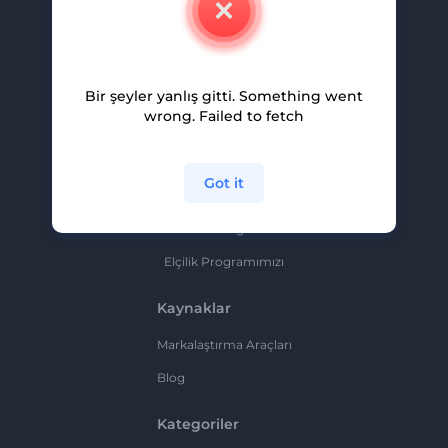
Kariyer
Yardım Ve Destek
Bir şeyler yanlış gitti. Something went
Ortaklık Programı
wrong. Failed to fetch
Gizlilik Politikası
Şartlar Ve Koşullar
Got it
Site Haritası
Ortaklık Programı
Elçilik Programımızı
Kaynaklar
Markalaştırma Araçları
Blog
Kategoriler