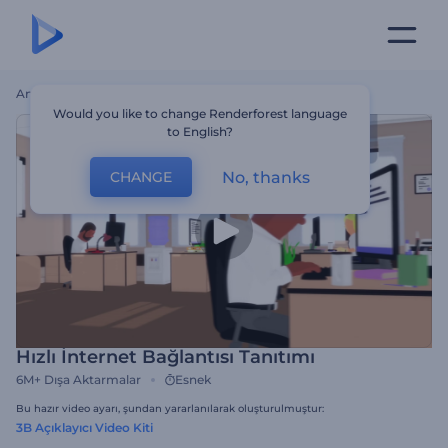
Ana Sayfa
Şablonlar
Hızlı İnternet Bağlantısı Tanıtımı
Would you like to change Renderforest language
to English?
No, thanks
CHANGE
Hızlı İnternet Bağlantısı Tanıtımı
6M+
Dışa Aktarmalar
Esnek
Bu hazır video ayarı, şundan yararlanılarak oluşturulmuştur:
3B Açıklayıcı Video Kiti