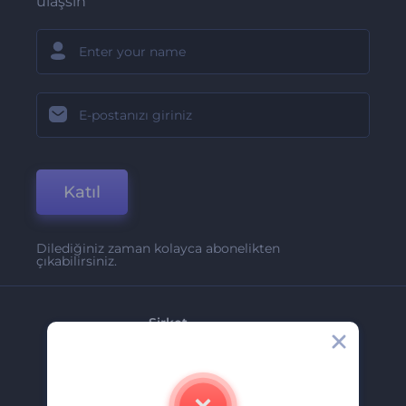
ulaşsın
Katıl
Dilediğiniz zaman kolayca abonelikten
çıkabilirsiniz.
Şirket
Hakkımızda
İletişim