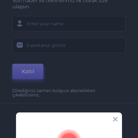
Son haber ve tekliflerimiz ilk olarak size
ulaşsın
Katıl
Dilediğiniz zaman kolayca abonelikten
çıkabilirsiniz.
Şirket
Hakkımızda
İletişim