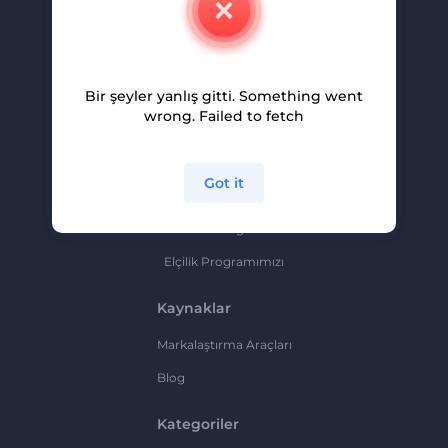
Kariyer
Yardım Ve Destek
Bir şeyler yanlış gitti. Something went
Ortaklık Programı
wrong. Failed to fetch
Gizlilik Politikası
Şartlar Ve Koşullar
Got it
Site Haritası
Ortaklık Programı
Elçilik Programımızı
Kaynaklar
Markalaştırma Araçları
Blog
Kategoriler