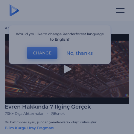
Ana Sayfa
Şablonlar
Evren Hakkında 7 İlginç Gerçek
Would you like to change Renderforest language
to English?
No, thanks
CHANGE
Evren Hakkında 7 İlginç Gerçek
73K+
Dışa Aktarmalar
Esnek
Bu hazır video ayarı, şundan yararlanılarak oluşturulmuştur:
Bilim Kurgu Uzay Fragmanı