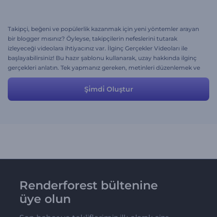
Takipçi, beğeni ve popülerlik kazanmak için yeni yöntemler arayan
bir blogger mısınız? Öyleyse, takipçilerin nefeslerini tutarak
izleyeceği videolara ihtiyacınız var. İlginç Gerçekler Videoları ile
başlayabilirsiniz! Bu hazır şablonu kullanarak, uzay hakkında ilginç
gerçekleri anlatın. Tek yapmanız gereken, metinleri düzenlemek ve
şablonu kişiselleştirmek.
Şi̇mdi̇ Oluştur
Renderforest bültenine
üye olun