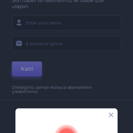
Son haber ve tekliflerimiz ilk olarak size
ulaşsın
Katıl
Dilediğiniz zaman kolayca abonelikten
çıkabilirsiniz.
Şirket
Hakkımızda
İletişim