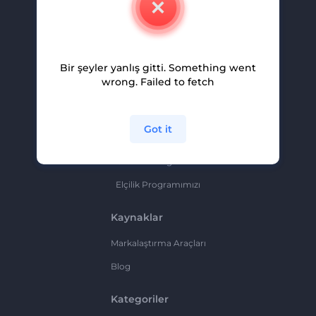
Kariyer
Yardım Ve Destek
Bir şeyler yanlış gitti. Something went
Ortaklık Programı
wrong. Failed to fetch
Gizlilik Politikası
Şartlar Ve Koşullar
Got it
Site Haritası
Ortaklık Programı
Elçilik Programımızı
Kaynaklar
Markalaştırma Araçları
Blog
Kategoriler