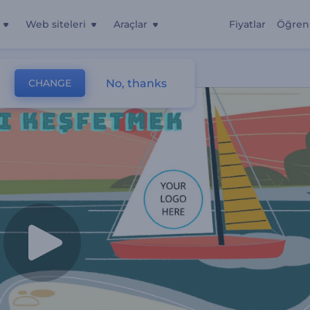
Web siteleri
Araçlar
Fiyatlar
Öğren
No, thanks
CHANGE