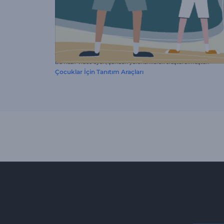
Bu hazır video ayarı, şundan yararlanılarak oluşturulmuştur:
Çocuklar İçin Tanıtım Araçları