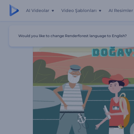
AI Videolar
Video Şablonları
AI Resimler
Ana Sayfa
Şablonlar
Çocuk Yaz Kampı Tanıtımı
Would you like to change Renderforest language to English?