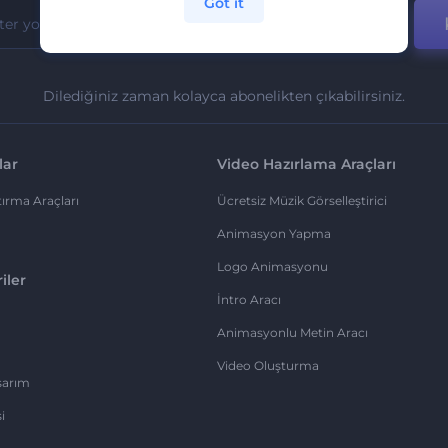
Got it
Dilediğiniz zaman kolayca abonelikten çıkabilirsiniz.
lar
Video Hazırlama Araçları
ırma Araçları
Ücretsiz Müzik Görselleştirici
Animasyon Yapma
Logo Animasyonu
iler
İntro Aracı
Animasyonlu Metin Aracı
Video Oluşturma
sarım
i