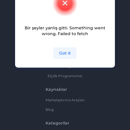
Kariyer
Yardım Ve Destek
Bir şeyler yanlış gitti. Something went
Ortaklık Programı
wrong. Failed to fetch
Gizlilik Politikası
Şartlar Ve Koşullar
Got it
Site Haritası
Ortaklık Programı
Elçilik Programımızı
Kaynaklar
Markalaştırma Araçları
Blog
Kategoriler