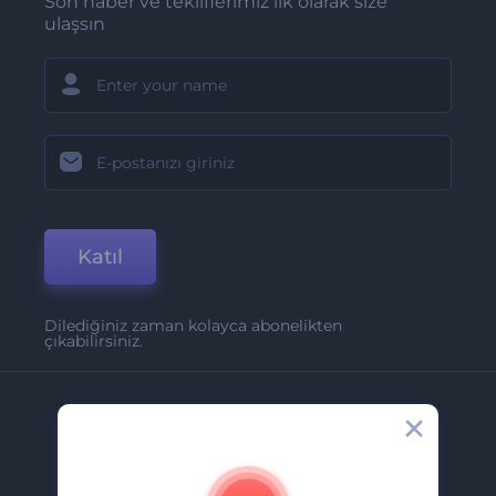
Son haber ve tekliflerimiz ilk olarak size
ulaşsın
Katıl
Dilediğiniz zaman kolayca abonelikten
çıkabilirsiniz.
Şirket
Hakkımızda
İletişim