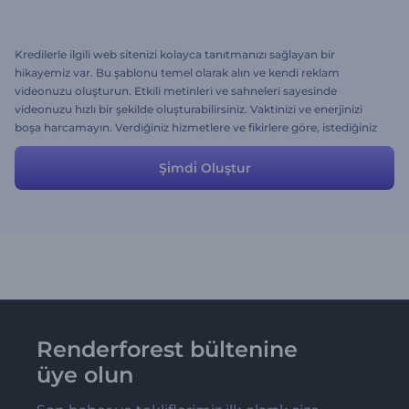
Kredilerle ilgili web sitenizi kolayca tanıtmanızı sağlayan bir
hikayemiz var. Bu şablonu temel olarak alın ve kendi reklam
videonuzu oluşturun. Etkili metinleri ve sahneleri sayesinde
videonuzu hızlı bir şekilde oluşturabilirsiniz. Vaktinizi ve enerjinizi
boşa harcamayın. Verdiğiniz hizmetlere ve fikirlere göre, istediğiniz
sahneleri ekleyip çıkarmakta da özgürsünüz.
Şi̇mdi̇ Oluştur
Renderforest bültenine
üye olun