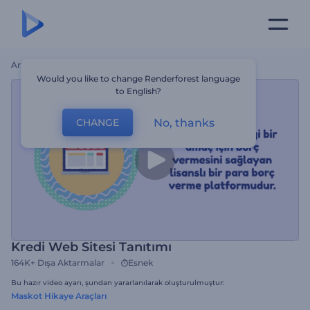
Ana Sayfa
Şablonlar
Kredi Web Sitesi Tanıtımı
Would you like to change Renderforest language
to English?
No, thanks
CHANGE
Kredi Web Sitesi Tanıtımı
164K+
Dışa Aktarmalar
Esnek
Bu hazır video ayarı, şundan yararlanılarak oluşturulmuştur:
Maskot Hikaye Araçları