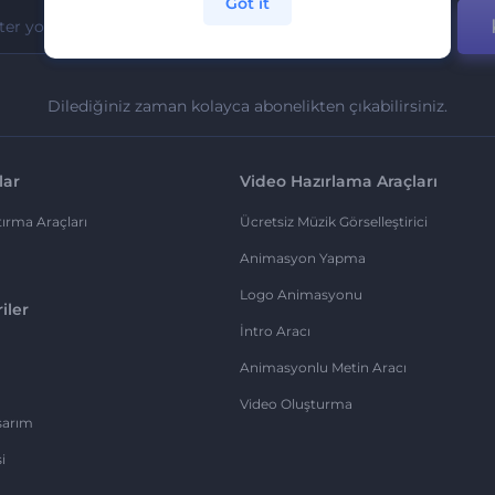
Got it
Dilediğiniz zaman kolayca abonelikten çıkabilirsiniz.
lar
Video Hazırlama Araçları
ırma Araçları
Ücretsiz Müzik Görselleştirici
Animasyon Yapma
Logo Animasyonu
iler
İntro Aracı
Animasyonlu Metin Aracı
Video Oluşturma
sarım
i