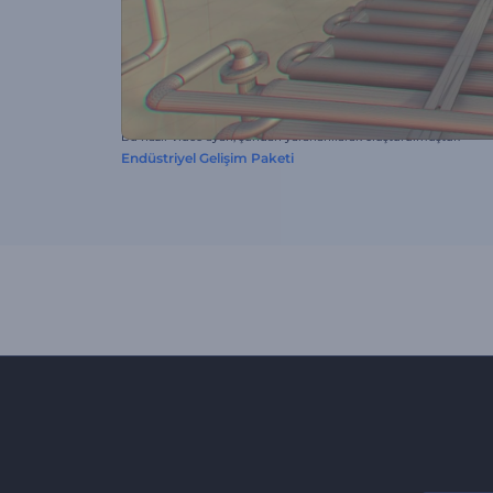
Bu hazır video ayarı, şundan yararlanılarak oluşturulmuştur:
Endüstriyel Gelişim Paketi