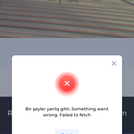
Bir şeyler yanlış gitti. Something went
Renderforest bültenine üye olun
wrong. Failed to fetch
Son haber ve tekliflerimiz ilk olarak size ulaşsın