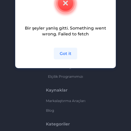
Kariyer
Yardım Ve Destek
Bir şeyler yanlış gitti. Something went
Ortaklık Programı
wrong. Failed to fetch
Gizlilik Politikası
Şartlar Ve Koşullar
Got it
Site Haritası
Ortaklık Programı
Elçilik Programımızı
Kaynaklar
Markalaştırma Araçları
Blog
Kategoriler