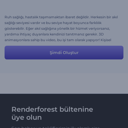
Ruh sağlığı, hastalık taşımamaktan ibaret değildir. Herkesin bir akıl
sağlığı seviyesi vardır ve bu seviye hayat boyunca farklılık
gösterebilir. Eğer akıl sağlığına yönelik bir hizmet veriyorsanız,
yardıma ihtiyaç duyanlara kendinizi tanıtmanız gerekir. 3D
animasyonlara sahip bu video, bu işi tam olarak yapıyor! Kişisel
bilgilerinizi ekleyin ve tüm zamanların en etkili reklam videosunu
indirin!
Şi̇mdi̇ Oluştur
Renderforest bültenine
üye olun