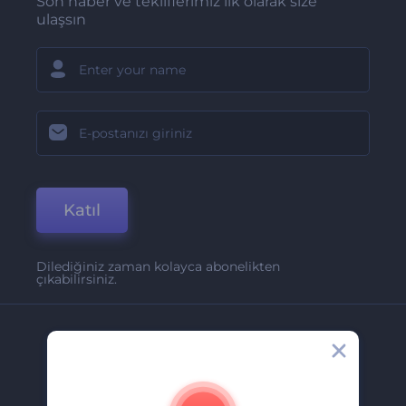
Son haber ve tekliflerimiz ilk olarak size
ulaşsın
Katıl
Dilediğiniz zaman kolayca abonelikten
çıkabilirsiniz.
Şirket
Hakkımızda
İletişim