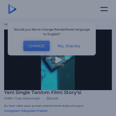
Ana Sayfa
Şablonlar
Yeni Single Tanıtım Filmi Story'si
Would you like to change Renderforest language
to English?
No, thanks
CHANGE
Yeni Single Tanıtım Filmi Story'si
348K+
Dışa Aktarmalar
Esnek
Bu hazır video ayarı, şundan yararlanılarak oluşturulmuştur:
Instagram Hikayeleri Paketi