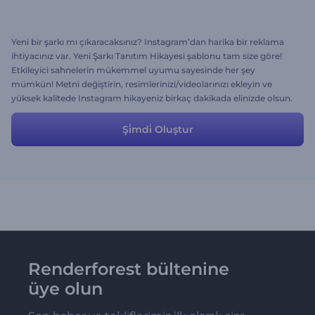
Yeni bir şarkı mı çıkaracaksınız? Instagram’dan harika bir reklama
ihtiyacınız var. Yeni Şarkı Tanıtım Hikayesi şablonu tam size göre!
Etkileyici sahnelerin mükemmel uyumu sayesinde her şey
mümkün! Metni değiştirin, resimlerinizi/videolarınızı ekleyin ve
yüksek kalitede Instagram hikayeniz birkaç dakikada elinizde olsun.
Hemen deneyin ve şöhretin keyfini sürün!
Şi̇mdi̇ Oluştur
Renderforest bültenine
üye olun