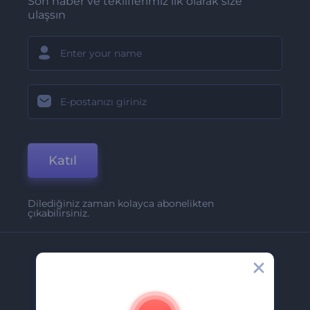
Son haber ve tekliflerimiz ilk olarak size
ulaşsın
Katıl
Dilediğiniz zaman kolayca abonelikten
çıkabilirsiniz.
Şirket
Hakkımızda
İletişim