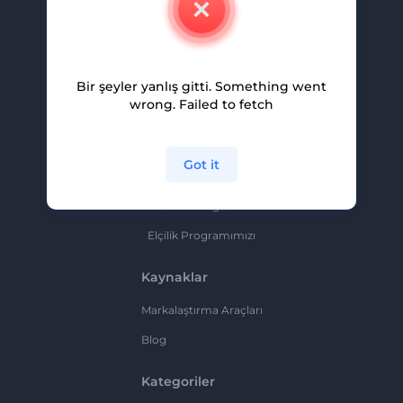
Kariyer
Yardım Ve Destek
Bir şeyler yanlış gitti. Something went
Ortaklık Programı
wrong. Failed to fetch
Gizlilik Politikası
Şartlar Ve Koşullar
Got it
Site Haritası
Ortaklık Programı
Elçilik Programımızı
Kaynaklar
Markalaştırma Araçları
Blog
Kategoriler