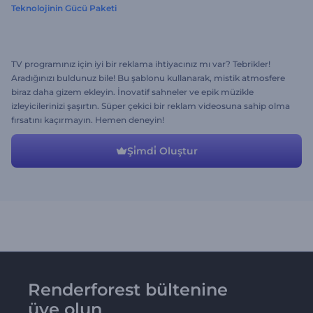
Teknolojinin Gücü Paketi
TV programınız için iyi bir reklama ihtiyacınız mı var? Tebrikler!
Aradığınızı buldunuz bile! Bu şablonu kullanarak, mistik atmosfere
biraz daha gizem ekleyin. İnovatif sahneler ve epik müzikle
izleyicilerinizi şaşırtın. Süper çekici bir reklam videosuna sahip olma
fırsatını kaçırmayın. Hemen deneyin!
Şi̇mdi̇ Oluştur
Renderforest bültenine
üye olun