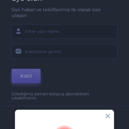
Son haber ve tekliflerimiz ilk olarak size
ulaşsın
Katıl
Dilediğiniz zaman kolayca abonelikten
çıkabilirsiniz.
Şirket
Hakkımızda