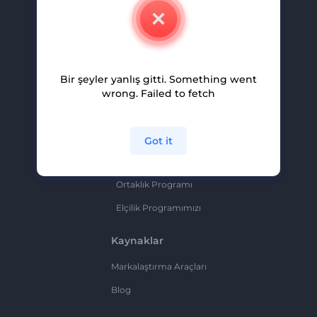
İletişim
Kariyer
Yardım Ve Destek
Bir şeyler yanlış gitti. Something went
Ortaklık Programı
wrong. Failed to fetch
Gizlilik Politikası
Şartlar Ve Koşullar
Got it
Site Haritası
Ortaklık Programı
Elçilik Programımızı
Kaynaklar
Markalaştırma Araçları
Blog