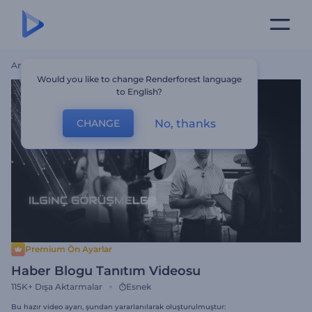
Ana Sayfa
Şablonlar
Haber Blogu Tanıtım Videosu
Would you like to change Renderforest language
to English?
No, thanks
CHANGE
Premium Ön Ayarlar
Haber Blogu Tanıtım Videosu
115K+
Dışa Aktarmalar
Esnek
Bu hazır video ayarı, şundan yararlanılarak oluşturulmuştur: