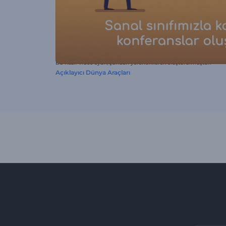
Bu hazır video ayarı, şundan yararlanılarak oluşturulmuştur:
Açıklayıcı Dünya Araçları