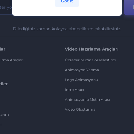
Got it
Dilediğiniz zaman kolayca abonelikten çıkabilirsiniz.
lar
Video Hazırlama Araçları
ırma Araçları
Ücretsiz Müzik Görselleştirici
Animasyon Yapma
Logo Animasyonu
iler
İntro Aracı
Animasyonlu Metin Aracı
Video Oluşturma
sarım
i