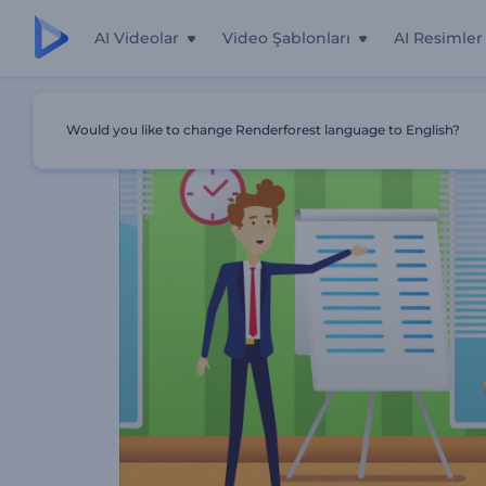
AI Videolar
Video Şablonları
AI Resimler
Ana Sayfa
Şablonlar
Online Eğitim Platformu Tanıtımı
Would you like to change Renderforest language to English?