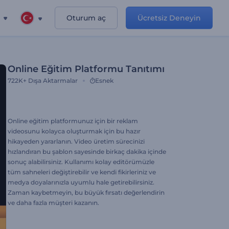
Oturum aç
Ücretsiz Deneyin
Online Eğitim Platformu Tanıtımı
722K+
Dışa Aktarmalar
Esnek
Online eğitim platformunuz için bir reklam
videosunu kolayca oluşturmak için bu hazır
hikayeden yararlanın. Video üretim sürecinizi
hızlandıran bu şablon sayesinde birkaç dakika içinde
sonuç alabilirsiniz. Kullanımı kolay editörümüzle
tüm sahneleri değiştirebilir ve kendi fikirleriniz ve
medya doyalarınızla uyumlu hale getirebilirsiniz.
Zaman kaybetmeyin, bu büyük fırsatı değerlendirin
ve daha fazla müşteri kazanın.