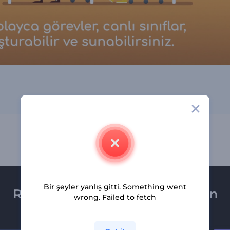
Bir şeyler yanlış gitti. Something went
Renderforest bültenine üye olun
wrong. Failed to fetch
Son haber ve tekliflerimiz ilk olarak size ulaşsın