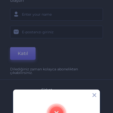
ulaşsın
Katıl
Dilediğiniz zaman kolayca abonelikten
çıkabilirsiniz.
Şirket
Hakkımızda
İletişim