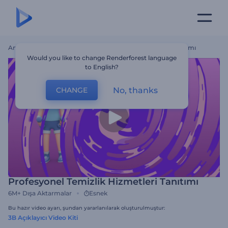
Ana Sayfa
Şablonlar
Profesyonel Temizlik Hizmetleri Tanıtımı
Would you like to change Renderforest language
to English?
No, thanks
CHANGE
Profesyonel Temizlik Hizmetleri Tanıtımı
6M+
Dışa Aktarmalar
Esnek
Bu hazır video ayarı, şundan yararlanılarak oluşturulmuştur:
3B Açıklayıcı Video Kiti